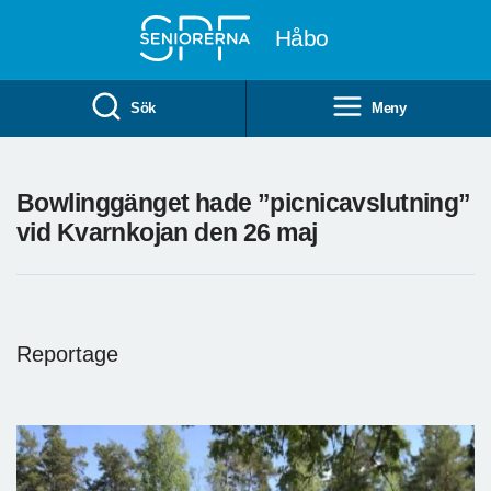
Till övergripande innehåll
Håbo
Sök
Meny
Bowlinggänget hade ”picnicavslutning”
vid Kvarnkojan den 26 maj
Reportage