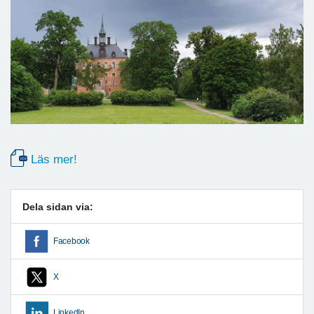
Läs mer!
Dela sidan via:
Facebook
X
LinkedIn