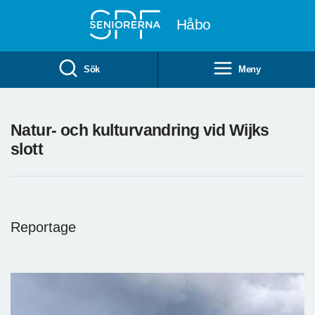
Till övergripande innehåll
Håbo
Sök
Meny
Natur- och kulturvandring vid Wijks
slott
Reportage