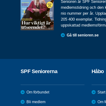
Senioren är SPF Seniore
medlemstidning och den
nio nummer per år. Uppla
205 400 exemplar. Tidnin
uppskattad medlemsförm
Gå till senioren.se
SPF Seniorerna
Håbo
Om förbundet
Start
Bli medlem
Om f