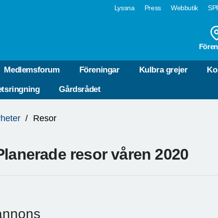
Lyssna
Press
Webbutik
SPF
Fören
Medlemsforum
Föreningar
Kulbra grejer
Ko
tsringning
Gårdsrådet
heter
Resor
Planerade resor våren 2020
annons