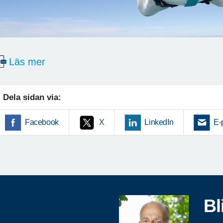
Läs mer
Dela sidan via:
Facebook
X
LinkedIn
E-
Bl