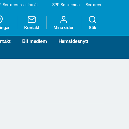
 Seniorernas intranät
SPF Seniorerna
Senioren
ingar
Kontakt
Mina sidor
Sök
ntakt
Bli medlem
Hemsidesnytt