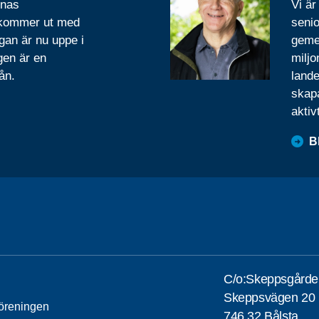
rnas
Vi är
 kommer ut med
senio
gan är nu uppe i
geme
gen är en
miljo
ån.
lande
skapa
aktiv
B
C/o:Skeppsgårde
Skeppsvägen 20
öreningen
746 32 Bålsta