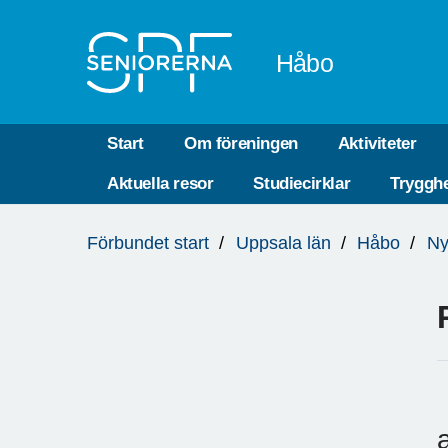
Till övergripande innehåll
Håbo
Start
Om föreningen
Aktiviteter
Aktuella resor
Studiecirklar
Trygghe
Du
Förbundet start
Uppsala län
Håbo
Ny
är
här: