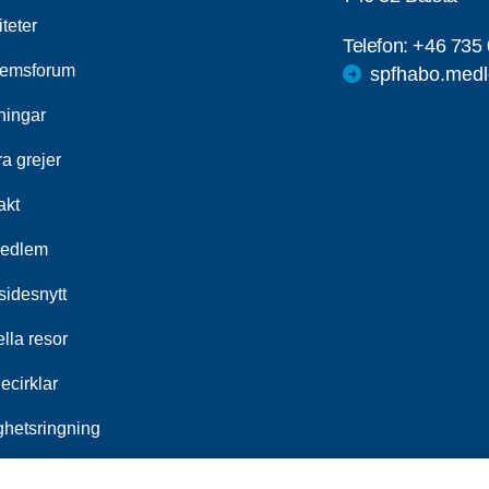
iteter
Telefon:
+46 735 
emsforum
spfhabo.medl
ningar
a grejer
akt
medlem
idesnytt
lla resor
ecirklar
ghetsringning
srådet