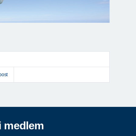
post
i medlem