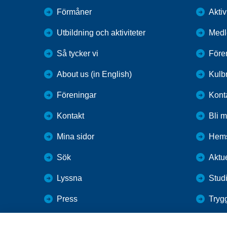
Förmåner
Aktiv
Utbildning och aktiviteter
Medl
Så tycker vi
Före
About us (in English)
Kulbr
Föreningar
Kont
Kontakt
Bli 
Mina sidor
Hems
Sök
Aktue
Lyssna
Studi
Press
Tryg
Webbutik
Gård