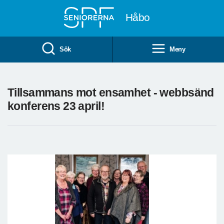
Till övergripande innehåll
Håbo
Sök
Meny
Tillsammans mot ensamhet - webbsänd
konferens 23 april!