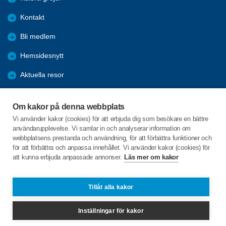
Kontakt
Bli medlem
Hemsidesnytt
Aktuella resor
Studiecirklar
Om kakor på denna webbplats
Trygghetsringning
Vi använder kakor (cookies) för att erbjuda dig som besökare en bättre
användarupplevelse. Vi samlar in och analyserar information om
Gårdsrådet
webbplatsens prestanda och användning, för att förbättra funktioner och
för att förbättra och anpassa innehållet. Vi använder kakor (cookies) för
att kunna erbjuda anpassade annonser.
Läs mer om kakor
C/o:Skeppsgården
Skeppsvägen 20
746 32 Bålsta
Tillåt alla kakor
Telefon:
+46 735 013 412
Inställningar för kakor
spfhabo.medlemsregistret@spant.se