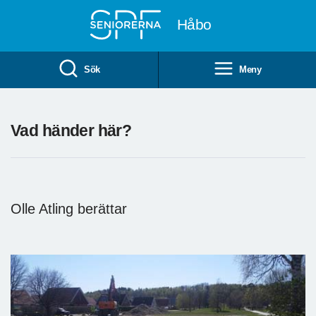
Till övergripande innehåll
Håbo
Sök
Meny
Vad händer här?
Olle Atling berättar