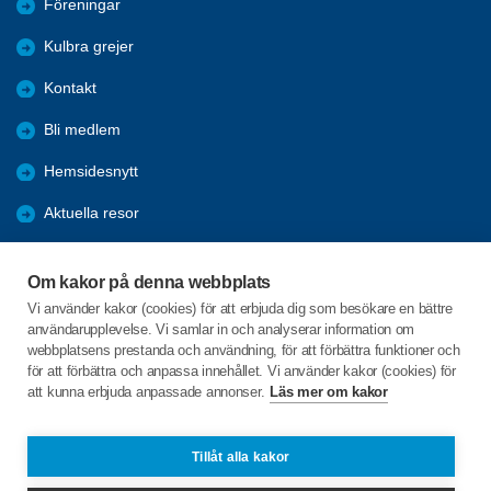
Föreningar
Kulbra grejer
Kontakt
Bli medlem
Hemsidesnytt
Aktuella resor
Studiecirklar
Om kakor på denna webbplats
Trygghetsringning
Vi använder kakor (cookies) för att erbjuda dig som besökare en bättre
användarupplevelse. Vi samlar in och analyserar information om
Gårdsrådet
webbplatsens prestanda och användning, för att förbättra funktioner och
för att förbättra och anpassa innehållet. Vi använder kakor (cookies) för
att kunna erbjuda anpassade annonser.
Läs mer om kakor
C/o:Skeppsgården
Skeppsvägen 20
746 32 Bålsta
Tillåt alla kakor