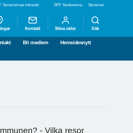
 Seniorernas intranät
SPF Seniorerna
Senioren
ingar
Kontakt
Mina sidor
Sök
ntakt
Bli medlem
Hemsidesnytt
kommunen? - Vilka resor