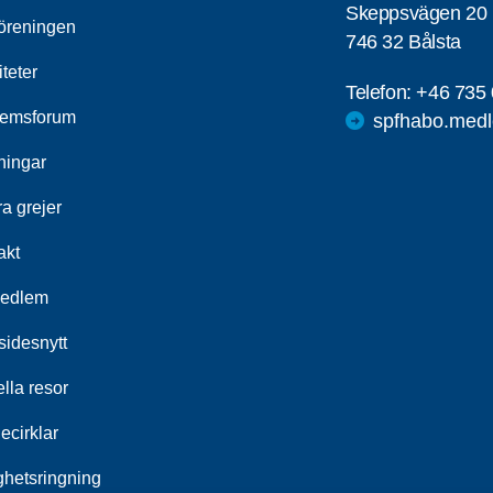
Skeppsvägen 20
öreningen
746 32 Bålsta
iteter
Telefon:
+46 735 
emsforum
spfhabo.medl
ningar
a grejer
akt
medlem
idesnytt
lla resor
ecirklar
ghetsringning