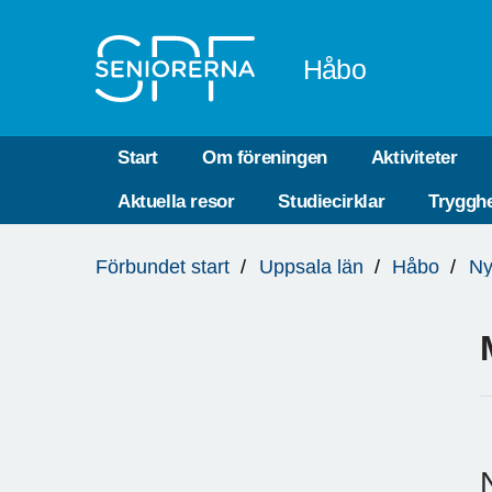
Till övergripande innehåll
Håbo
Start
Om föreningen
Aktiviteter
Aktuella resor
Studiecirklar
Trygghe
Du
Förbundet start
Uppsala län
Håbo
Ny
är
här: