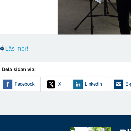
Läs mer!
Dela sidan via:
Facebook
X
LinkedIn
E-