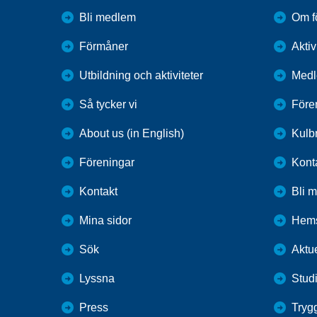
Bli medlem
Om f
Förmåner
Aktiv
Utbildning och aktiviteter
Medl
Så tycker vi
Före
About us (in English)
Kulbr
Föreningar
Kont
Kontakt
Bli 
Mina sidor
Hems
Sök
Aktue
Lyssna
Studi
Press
Tryg