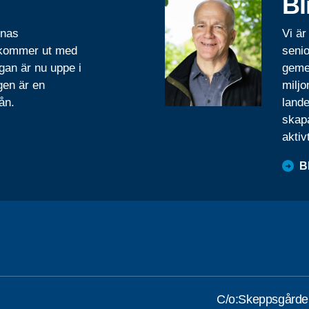
Bl
rnas
Vi är
 kommer ut med
senio
gan är nu uppe i
geme
gen är en
miljo
ån.
lande
skapa
aktiv
B
C/o:Skeppsgårde