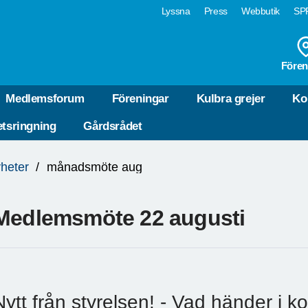
Lyssna
Press
Webbutik
SPF
Fören
Medlemsforum
Föreningar
Kulbra grejer
Ko
tsringning
Gårdsrådet
heter
månadsmöte aug
Medlemsmöte 22 augusti
Nytt från styrelsen! - Vad händer i 