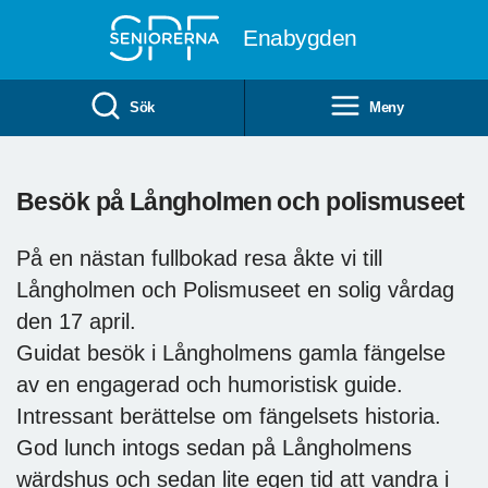
Till övergripande innehåll
Enabygden
Sök
Meny
Besök på Långholmen och polismuseet
På en nästan fullbokad resa åkte vi till
Långholmen och Polismuseet en solig vårdag
den 17 april.
Guidat besök i Långholmens gamla fängelse
av en engagerad och humoristisk guide.
Intressant berättelse om fängelsets historia.
God lunch intogs sedan på Långholmens
wärdshus och sedan lite egen tid att vandra i