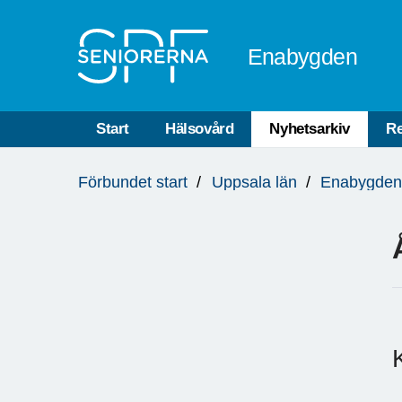
Till övergripande innehåll
Enabygden
Start
Hälsovård
Nyhetsarkiv
Re
Du
Förbundet start
Uppsala län
Enabygde
är
här: