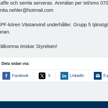
affe och semla serveras. Anmälan per tel/sms 070
nita.nehler@hotmail.com
PF-kören Västanvind underhåller. Grupp 5 tjänstg
nnan.
älkomna önskar Styrelsen!
Dela sidan via:
Facebook
X
LinkedIn
E-