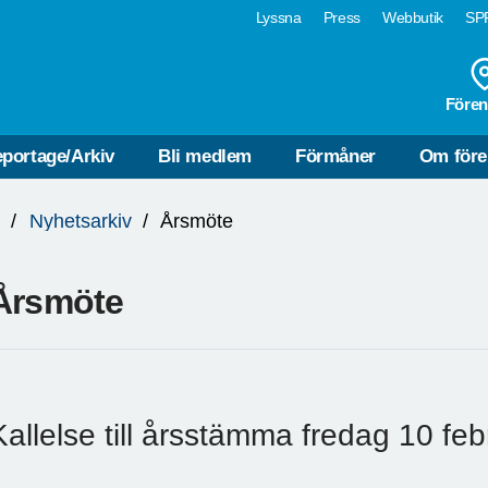
Lyssna
Press
Webbutik
SPF
Fören
portage/Arkiv
Bli medlem
Förmåner
Om före
n
Nyhetsarkiv
Årsmöte
Årsmöte
Kallelse till årsstämma fredag 10 fe