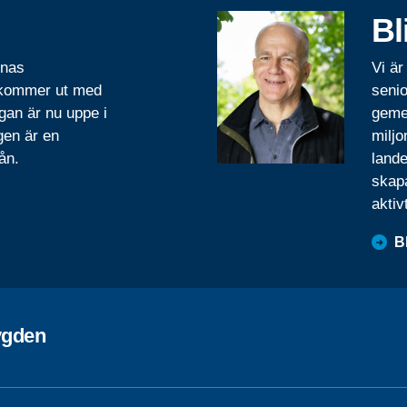
Bl
rnas
Vi är
 kommer ut med
senio
gan är nu uppe i
geme
gen är en
miljo
ån.
lande
skapa
aktiv
B
ygden