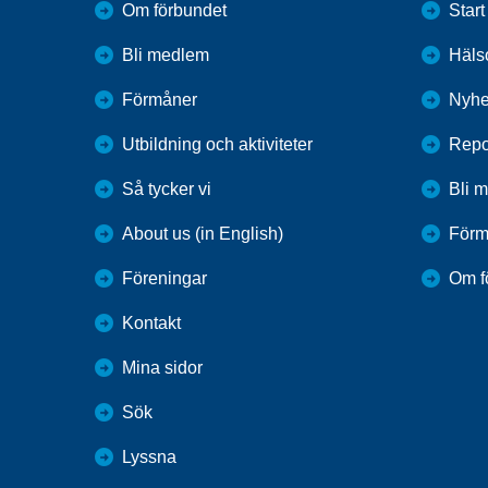
Om förbundet
Start
Bli medlem
Häls
Förmåner
Nyhe
Utbildning och aktiviteter
Repo
Så tycker vi
Bli 
About us (in English)
Förm
Föreningar
Om f
Kontakt
Mina sidor
Sök
Lyssna