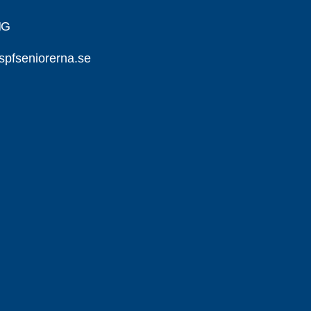
NG
pfseniorerna.se