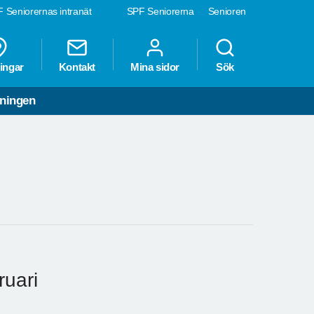
 Seniorernas intranät
SPF Seniorerna
Senioren
ingar
Kontakt
Mina sidor
Sök
ningen
bruari