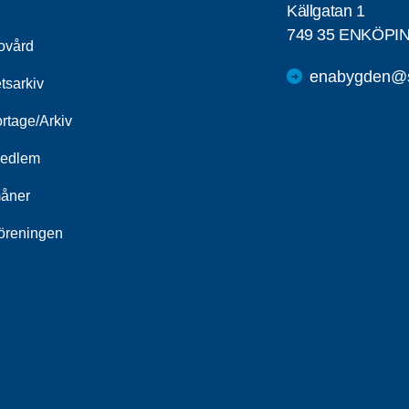
Källgatan 1
749 35 ENKÖPI
ovård
enabygden@s
tsarkiv
rtage/Arkiv
medlem
åner
öreningen