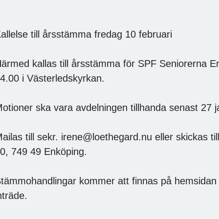
allelse till årsstämma fredag 10 februari
ärmed kallas till årsstämma för SPF Seniorerna En
4.00 i Västerledskyrkan.
otioner ska vara avdelningen tillhanda senast 27 j
ailas till sekr. irene@loethegard.nu eller skickas ti
0, 749 49 Enköping.
tämmohandlingar kommer att finnas på hemsidan 
nträde.