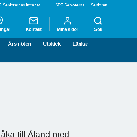
 Seniorernas intranät
SPF Seniorerna
Senioren
ingar
Kontakt
Mina sidor
Sök
Årsmöten
Utskick
Länkar
åka till Åland med