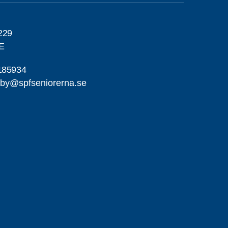
229
E
185934
by@spfseniorerna.se