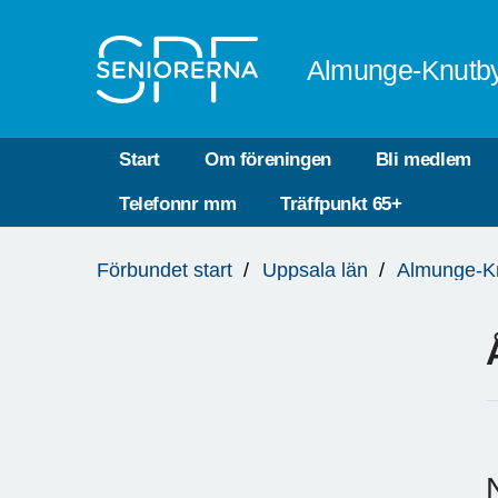
Till övergripande innehåll
Almunge-Knutb
Start
Om föreningen
Bli medlem
Telefonnr mm
Träffpunkt 65+
Du
Förbundet start
Uppsala län
Almunge-K
är
här: