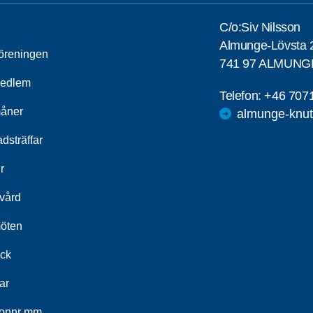
C/o:Siv Nilsson
Almunge-Lövsta 
öreningen
741 97 ALMUNG
medlem
Telefon:
+46 707
åner
almunge-knut
dsträffar
r
kvård
öten
ick
ar
fonnr mm