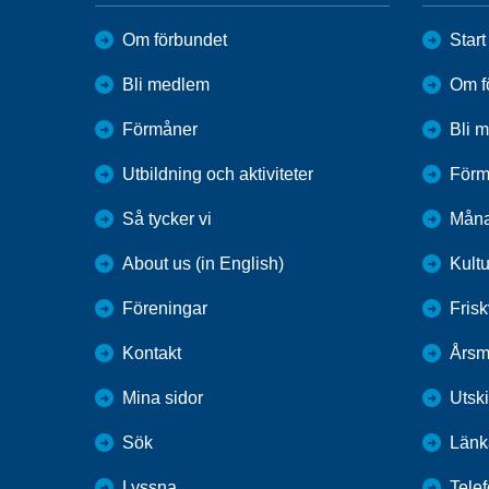
Om förbundet
Start
Bli medlem
Om f
Förmåner
Bli 
Utbildning och aktiviteter
Förm
Så tycker vi
Måna
About us (in English)
Kultu
Föreningar
Fris
Kontakt
Årsm
Mina sidor
Utsk
Sök
Länk
Lyssna
Tele