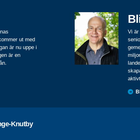
Bl
rnas
Vi är
 kommer ut med
senio
gan är nu uppe i
geme
gen är en
miljo
ån.
lande
skapa
aktiv
B
ge-Knutby