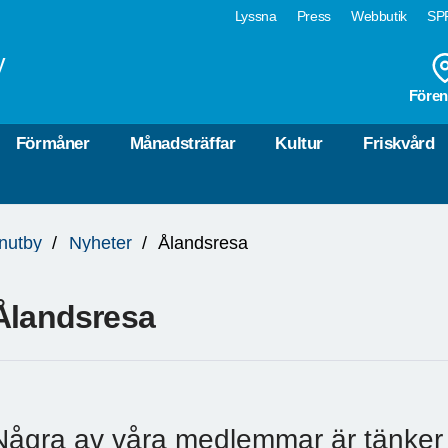
Lyssna
Press
Webbutik
SPF
y
Fören
Förmåner
Månadsträffar
Kultur
Friskvård
nutby
Nyheter
Ålandsresa
Ålandsresa
Några av våra medlemmar är tänker 