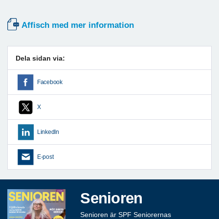
Affisch med mer information
Dela sidan via:
Facebook
X
LinkedIn
E-post
Senioren
Senioren är SPF Seniorernas