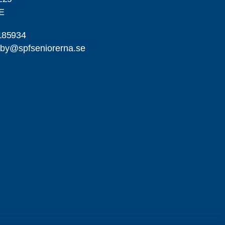
E
185934
by@spfseniorerna.se