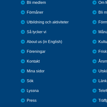
Bli medlem
Om f
Förmåner
Bli 
Utbildning och aktiviteter
Förm
Så tycker vi
Måna
About us (in English)
Kultu
Föreningar
Fris
Kontakt
Årsm
Mina sidor
Utsk
Sök
Länk
Lyssna
Tele
Press
Träf