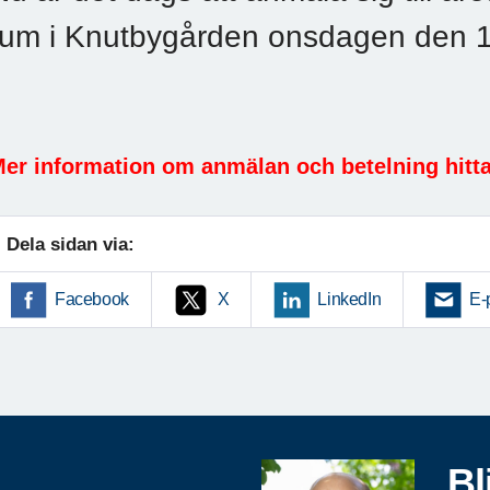
rum i Knutbygården onsdagen den 1
er information om anmälan och betelning hitta
Dela sidan via:
Facebook
X
LinkedIn
E-
Bl