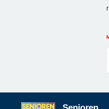
M
Senioren