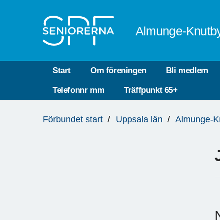
Till övergripande innehåll
Almunge-Knutb
Start
Om föreningen
Bli medlem
Telefonnr mm
Träffpunkt 65+
Du
Förbundet start
Uppsala län
Almunge-K
är
här: