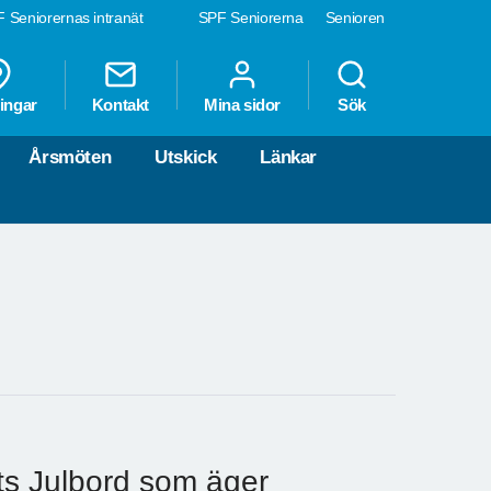
 Seniorernas intranät
SPF Seniorerna
Senioren
ingar
Kontakt
Mina sidor
Sök
Årsmöten
Utskick
Länkar
ets Julbord som äger