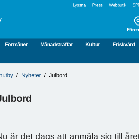
Lyssna
Press
Webbutik
SPF
y
Fören
Förmåner
Månadsträffar
Kultur
Friskvård
nutby
Nyheter
Julbord
Julbord
Nu är det dags att anmäla sig till år