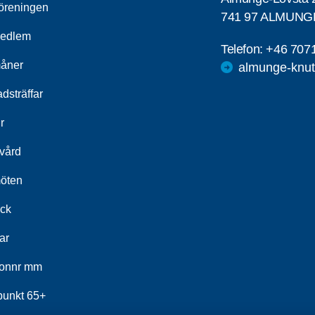
öreningen
741 97 ALMUNG
medlem
Telefon:
+46 707
åner
almunge-knut
dsträffar
r
kvård
öten
ick
ar
fonnr mm
fpunkt 65+