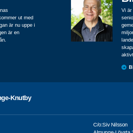
rnas
Vi är
 kommer ut med
senio
gan är nu uppe i
geme
gen är en
miljo
ån.
lande
skapa
aktiv
B
ge-Knutby
C/o:Siv Nilsson
Almunge-Lövsta 