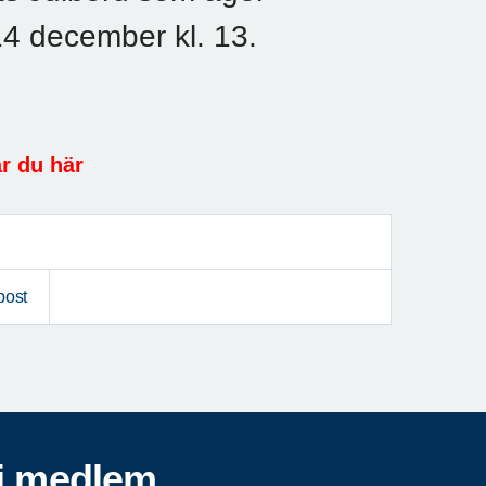
4 december kl. 13.
r du här
post
i medlem