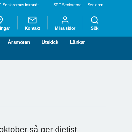
 Seniorernas intranät
SPF Seniorerna
Senioren
ingar
Kontakt
Mina sidor
Sök
Årsmöten
Utskick
Länkar
tober så ger dietist