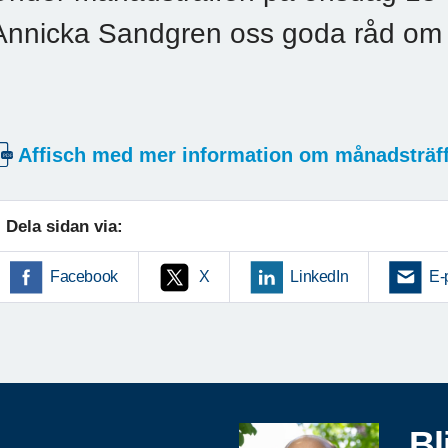
Annicka Sandgren oss goda råd om m
Affisch med mer information om månadsträf
Dela sidan via:
Facebook
X
LinkedIn
E-
Bl