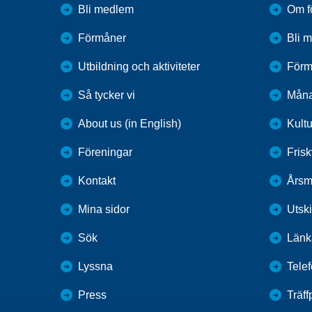
Bli medlem
Om f
Förmåner
Bli 
Utbildning och aktiviteter
Förm
Så tycker vi
Måna
About us (in English)
Kultu
Föreningar
Fris
Kontakt
Årsm
Mina sidor
Utsk
Sök
Länk
Lyssna
Tele
Press
Träf