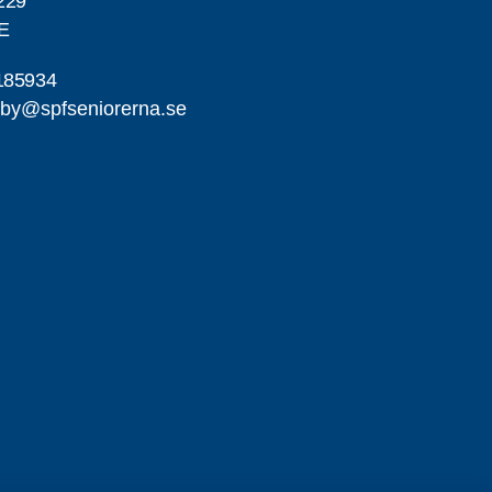
229
E
185934
by@spfseniorerna.se