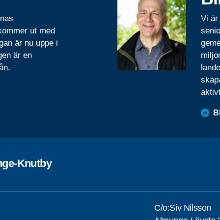
rnas
Vi är
 kommer ut med
senio
gan är nu uppe i
geme
gen är en
miljo
ån.
lande
skapa
aktiv
B
ge-Knutby
C/o:Siv Nilsson