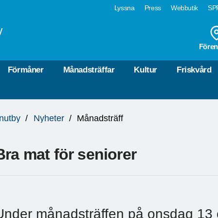
Lyssna
Press
Webbutik
SPF
y
Fören
Förmåner
Månadsträffar
Kultur
Friskvård
nutby
Nyheter
Månadsträff
Bra mat för seniorer
Under månadsträffen på onsdag 13 ok