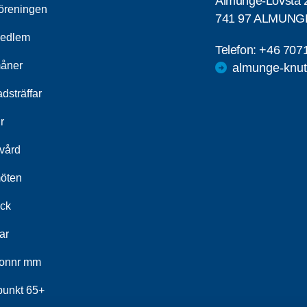
Almunge-Lövsta 
öreningen
741 97 ALMUNG
medlem
Telefon:
+46 707
åner
almunge-knut
dsträffar
r
kvård
öten
ick
ar
fonnr mm
fpunkt 65+