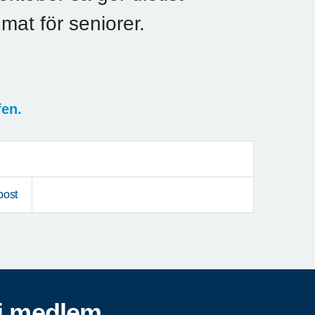
at för seniorer.
fen.
post
i medlem