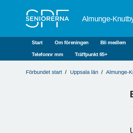
Till övergripande innehåll
Almunge-Knutb
Start
Om föreningen
Bli medlem
Telefonnr mm
Träffpunkt 65+
Du
Förbundet start
Uppsala län
Almunge-K
är
här: