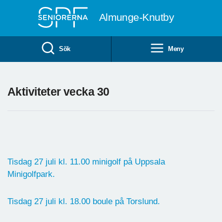
Till övergripande innehåll
Almunge-Knutby
Sök
Meny
Aktiviteter vecka 30
Tisdag 27 juli kl. 11.00 minigolf på Uppsala
Minigolfpark.
Tisdag 27 juli kl. 18.00 boule på Torslund.