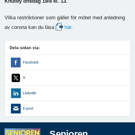
Knutby onsdag 19/8 kl. 13.
Vilka restriktioner som gäller för mötet med anledning
av corona kan du läsa
här.
Dela sidan via:
Facebook
X
LinkedIn
E-post
Senioren