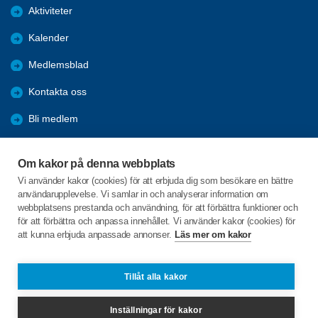
Aktiviteter
Kalender
Medlemsblad
Kontakta oss
Bli medlem
Övrigt
Om kakor på denna webbplats
Externa länkar
Vi använder kakor (cookies) för att erbjuda dig som besökare en bättre
användarupplevelse. Vi samlar in och analyserar information om
SPF-appen
webbplatsens prestanda och användning, för att förbättra funktioner och
för att förbättra och anpassa innehållet. Vi använder kakor (cookies) för
att kunna erbjuda anpassade annonser.
Läs mer om kakor
C/o:Grass
Ekvägen 3
197 32 BRO
Tillåt alla kakor
Telefon:
070-529 49 03
Inställningar för kakor