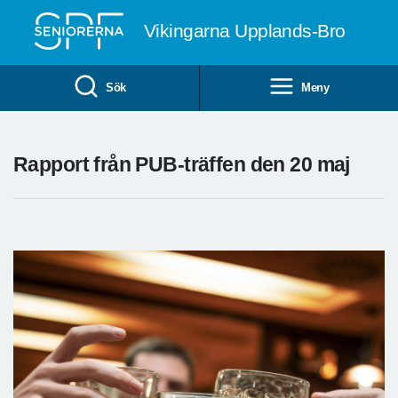
Till övergripande innehåll
Vikingarna Upplands-Bro
Sök
Meny
Rapport från PUB-träffen den 20 maj