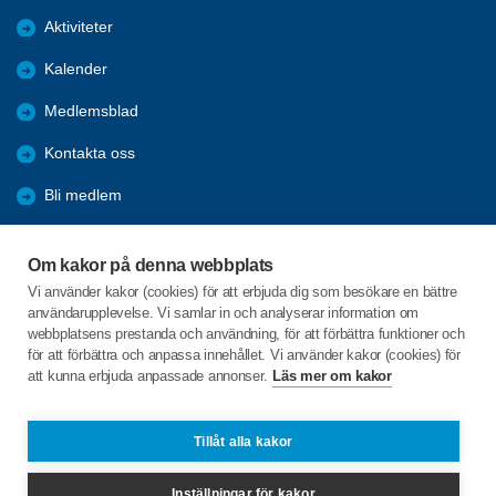
Aktiviteter
Kalender
Medlemsblad
Kontakta oss
Bli medlem
Övrigt
Om kakor på denna webbplats
Externa länkar
Vi använder kakor (cookies) för att erbjuda dig som besökare en bättre
användarupplevelse. Vi samlar in och analyserar information om
SPF-appen
webbplatsens prestanda och användning, för att förbättra funktioner och
för att förbättra och anpassa innehållet. Vi använder kakor (cookies) för
att kunna erbjuda anpassade annonser.
Läs mer om kakor
C/o:Grass
Ekvägen 3
197 32 BRO
Tillåt alla kakor
Telefon:
070-529 49 03
Inställningar för kakor