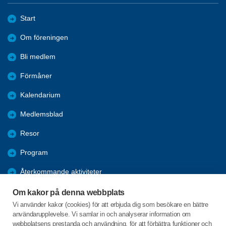
Start
Om föreningen
Bli medlem
Förmåner
Kalendarium
Medlemsblad
Resor
Program
Återkommande aktiviteter
Lunchpatrullen
Om kakor på denna webbplats
Vi använder kakor (cookies) för att erbjuda dig som besökare en bättre
Nyheter
användarupplevelse. Vi samlar in och analyserar information om
webbplatsens prestanda och användning, för att förbättra funktioner och