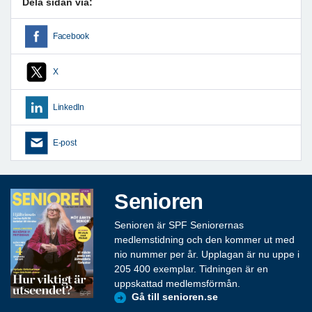
Dela sidan via:
Facebook
X
LinkedIn
E-post
Senioren
Senioren är SPF Seniorernas
medlemstidning och den kommer ut med
nio nummer per år. Upplagan är nu uppe i
205 400 exemplar. Tidningen är en
uppskattad medlemsförmån.
Gå till senioren.se