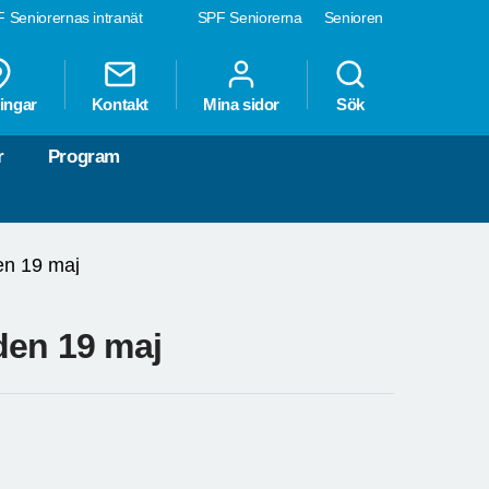
 Seniorernas intranät
SPF Seniorerna
Senioren
ingar
Kontakt
Mina sidor
Sök
r
Program
en 19 maj
den 19 maj