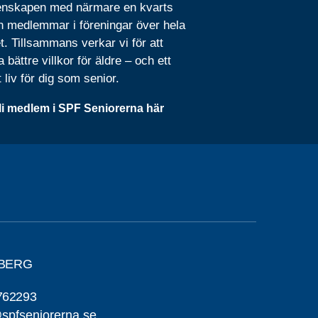
nskapen med närmare en kvarts
n medlemmar i föreningar över hela
t. Tillsammans verkar vi för att
 bättre villkor för äldre – och ett
t liv för dig som senior.
li medlem i SPF Seniorerna här
YBERG
762293
pfseniorerna.se