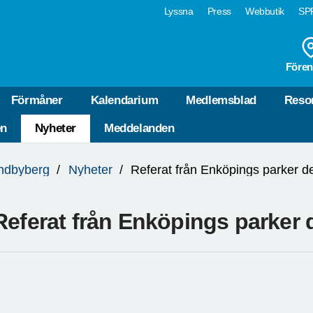
Lyssna
Press
Webbutik
SPF
Fören
Förmåner
Kalendarium
Medlemsblad
Reso
en
Nyheter
Meddelanden
ndbyberg
Nyheter
Referat från Enköpings parker d
Referat från Enköpings parker 