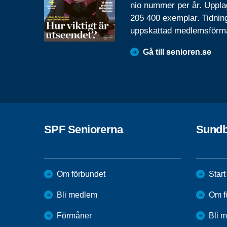
nio nummer per år. Uppla
205 400 exemplar. Tidnin
uppskattad medlemsförm
Gå till senioren.se
SPF Seniorerna
Sundb
Om förbundet
Start
Bli medlem
Om f
Förmåner
Bli 