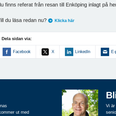
u finns referat från resan till Enköping inlagt på 
ill du läsa redan nu?
Klicka här
Dela sidan via:
Facebook
X
LinkedIn
E-
Bl
rnas
Vi är
 kommer ut med
senio