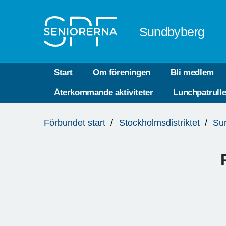
Till övergripande innehåll
Sundbyberg
Start
Om föreningen
Bli medlem
Återkommande aktiviteter
Lunchpatrull
Du
Förbundet start
Stockholmsdistriktet
Su
är
här: