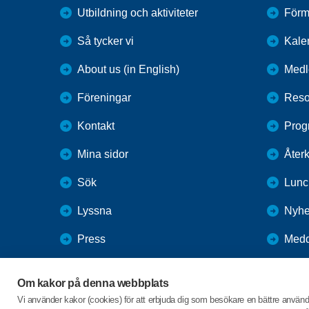
Utbildning och aktiviteter
Förm
Så tycker vi
Kale
About us (in English)
Medl
Föreningar
Reso
Kontakt
Prog
Mina sidor
Åter
Sök
Lunc
Lyssna
Nyhe
Press
Medd
Webbutik
Om kakor på denna webbplats
SPF Seniorernas intranät
Vi använder kakor (cookies) för att erbjuda dig som besökare en bättre använ