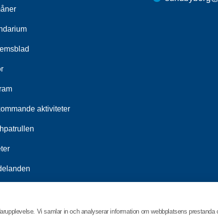
åner
ndarium
emsblad
r
ram
kommande aktiviteter
hpatrullen
ter
elanden
darupplevelse. Vi samlar in och analyserar information om webbplatsens prestanda