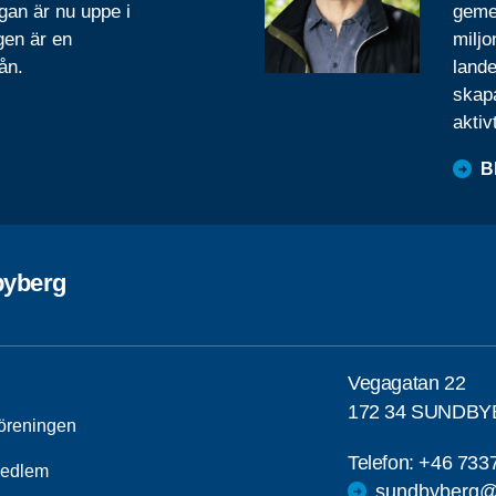
gan är nu uppe i
geme
gen är en
miljo
ån.
lande
skapa
aktiv
B
yberg
Vegagatan 22
172 34 SUNDB
öreningen
Telefon:
+46 733
medlem
sundbyberg@s