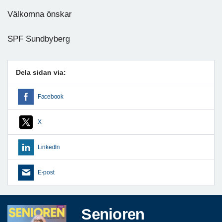
Välkomna önskar
SPF Sundbyberg
Dela sidan via:
Facebook
X
LinkedIn
E-post
Senioren