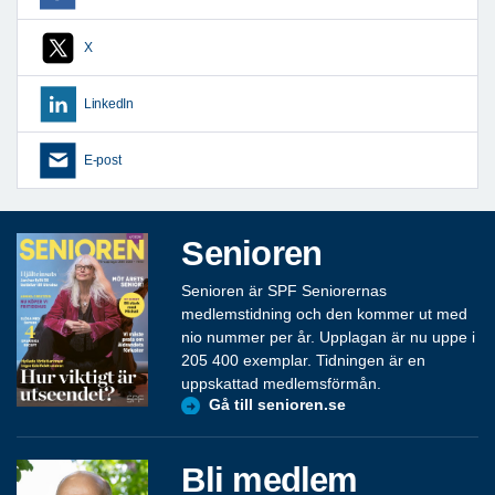
X
LinkedIn
E-post
Senioren
Senioren är SPF Seniorernas
medlemstidning och den kommer ut med
nio nummer per år. Upplagan är nu uppe i
205 400 exemplar. Tidningen är en
uppskattad medlemsförmån.
Gå till senioren.se
Bli medlem