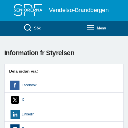
Till övergripande innehåll
Vendelsö-Brandbergen
Sök
Meny
Information fr Styrelsen
Dela sidan via:
Facebook
X
LinkedIn