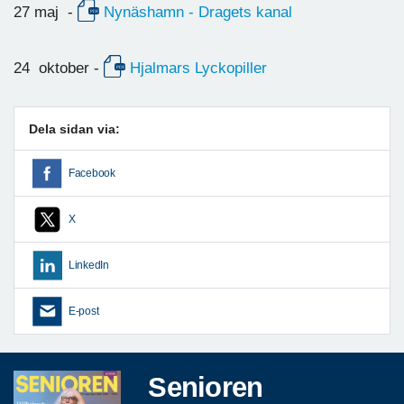
27 maj -
Nynäshamn - Dragets kanal
24 oktober -
Hjalmars Lyckopiller
Dela sidan via:
Facebook
X
LinkedIn
E-post
Senioren