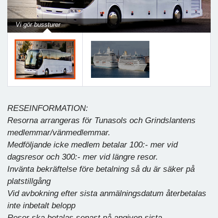
Vi gör bussturer
RESEINFORMATION:
Resorna arrangeras för Tunasols och Grindslantens
medlemmar/vänmedlemmar.
Medföljande icke medlem betalar 100:- mer vid
dagsresor och 300:- mer vid längre resor.
Invänta bekräftelse före betalning så du är säker på
platstillgång
Vid avbokning efter sista anmälningsdatum återbetalas
inte inbetalt belopp
Resor ska betalas senast på angiven sista