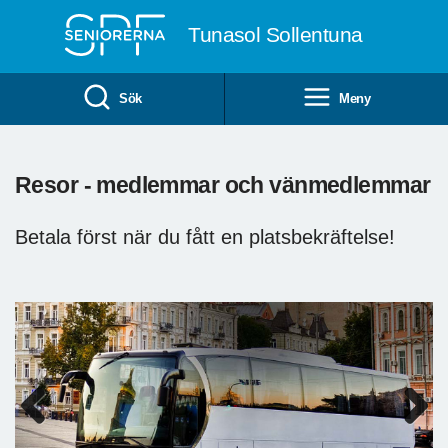
Till övergripande innehåll
Tunasol Sollentuna
Sök
Meny
Resor - medlemmar och vänmedlemmar
Betala först när du fått en platsbekräftelse!
Previous
Next