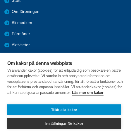
Start
Om föreningen
Bli medlem
Förmåner
Aktiviteter
Boka dig som Receptionsvärd
Om kakor på denna webbplats
Allmän information
Vi använder kakor (cookies) för att erbjuda dig som besökare en bättre
användarupplevelse. Vi samlar in och analyserar information om
Kontakt
webbplatsens prestanda och användning, för att förbättra funktioner och
för att förbättra och anpassa innehållet. Vi använder kakor (cookies) för
att kunna erbjuda anpassade annonser.
Läs mer om kakor
C/o:Ann-Katrin Åslund
Solhagavägen 12
163 52 Spånga
Tillåt alla kakor
Telefon:
+46 731087777
Inställningar för kakor
spangaveteranerna@spfseniorerna.se