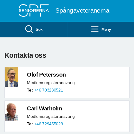
Till övergripande innehåll
Spångaveteranerna
Sök
Meny
Kontakta oss
Olof Petersson
Medlemsregisteransvarig
Tel:
+46 703230521
Carl Warholm
Medlemsregisteransvarig
Tel:
+46 729455029