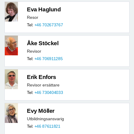
Eva Haglund
Resor
Tel:
+46 702673767
Åke Stöckel
Revisor
Tel:
+46 706911285
Erik Enfors
Revisor ersättare
Tel:
+46 730404033
Evy Möller
Utbildningsansvarig
Tel:
+46 87611821