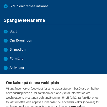
SPF Seniorernas intranät
Spångaveteranerna
Start
Om föreningen
Bli medlem
Förmåner
Aktiviteter
Boka dig som Receptionsvärd
Om kakor på denna webbplats
Allmän information
Vi använder kakor (cookies) för att erbjuda dig som besökare en bättre
användarupplevelse. Vi samlar in och analyserar information om
Kontakt
webbplatsens prestanda och användning, för att förbättra funktioner och
för att förbättra och anpassa innehållet. Vi använder kakor (cookies) för
att kunna erbjuda anpassade annonser.
Läs mer om kakor