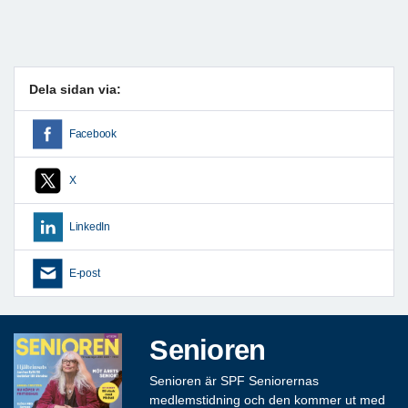
Dela sidan via:
Facebook
X
LinkedIn
E-post
Senioren
Senioren är SPF Seniorernas
medlemstidning och den kommer ut med