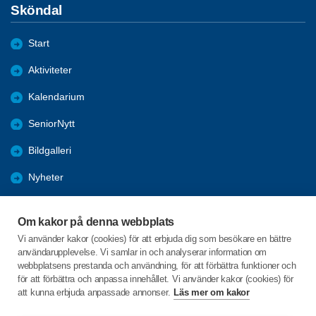
Sköndal
Start
Aktiviteter
Kalendarium
SeniorNytt
Bildgalleri
Nyheter
Om föreningen
Om kakor på denna webbplats
Bli medlem
Vi använder kakor (cookies) för att erbjuda dig som besökare en bättre
användarupplevelse. Vi samlar in och analyserar information om
Förmåner
webbplatsens prestanda och användning, för att förbättra funktioner och
för att förbättra och anpassa innehållet. Vi använder kakor (cookies) för
att kunna erbjuda anpassade annonser.
Läs mer om kakor
C/o:Lena Axedin
Källvretsslingan 9