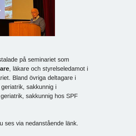
talade på seminariet som
tare
, läkare och styrelseledamot i
et. Bland övriga deltagare i
 geriatrik, sakkunnig i
i geriatrik, sakkunnig hos SPF
nu ses via nedanstående länk.