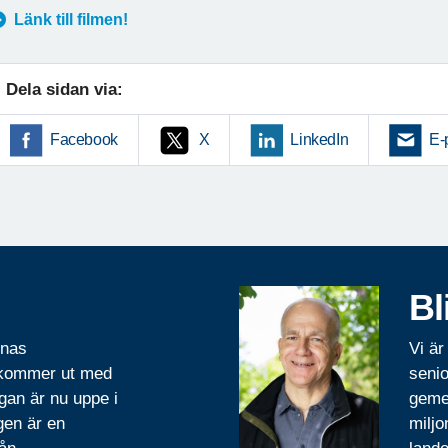
Länk till filmen!
Dela sidan via:
Facebook
X
LinkedIn
E-
Bl
rnas
Vi är
 kommer ut med
senio
gan är nu uppe i
geme
gen är en
miljo