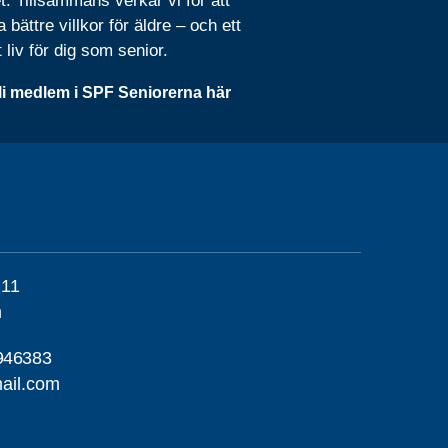
t. Tillsammans verkar vi för att
 bättre villkor för äldre – och ett
t liv för dig som senior.
li medlem i SPF Seniorerna här
 11
m
946383
ail.com