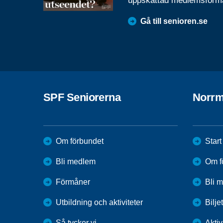
uppskattad medlemsförm
Gå till senioren.se
SPF Seniorerna
Norrm
Om förbundet
Start
Bli medlem
Om f
Förmåner
Bli 
Utbildning och aktiviteter
Bilje
Så tycker vi
Aktiv