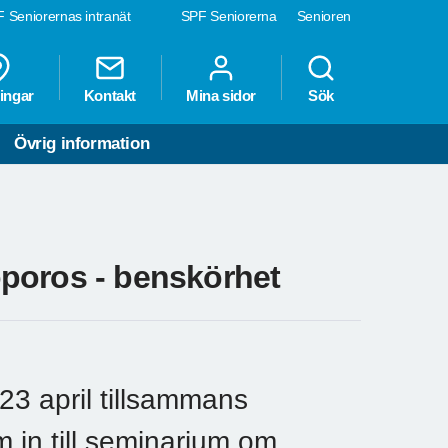
 Seniorernas intranät
SPF Seniorerna
Senioren
ingar
Kontakt
Mina sidor
Sök
Övrig information
poros - benskörhet
3 april tillsammans
in till seminarium om