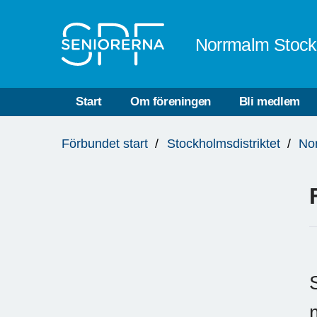
Till övergripande innehåll
Norrmalm Stoc
Start
Om föreningen
Bli medlem
Du
Förbundet start
Stockholmsdistriktet
No
är
här: