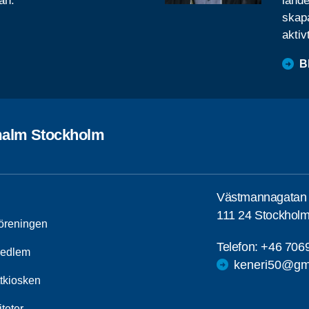
ån.
lande
skapa
aktiv
B
alm Stockholm
Västmannagatan
111 24 Stockhol
öreningen
Telefon:
+46 706
medlem
keneri50@gm
ttkiosken
iteter