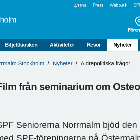
Lyssna
Press
Webbutik
SPF
kholm
Fören
Biljettkiosken
Aktiviteter
Resor
Nyheter
rrmalm Stockholm
Nyheter
Äldrepolitiska frågor
Film från seminarium om Osteo
SPF Seniorerna Norrmalm bjöd den 2
med SPF-föreningarna på Östermalm 