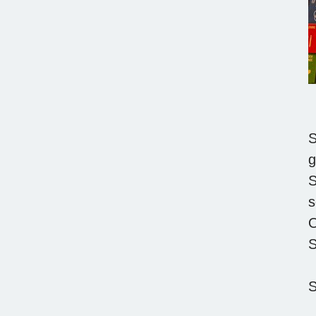
S
g
S
s
O
S
S