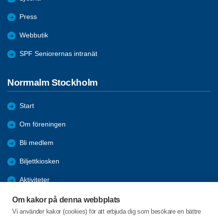
Press
Webbutik
SPF Seniorernas intranät
Norrmalm Stockholm
Start
Om föreningen
Bli medlem
Biljettkiosken
Aktiviteter
Resor
Om kakor på denna webbplats
Vi använder kakor (cookies) för att erbjuda dig som besökare en bättre
Nyheter