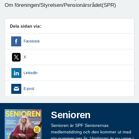
Om föreningen/Styrelsen/Pensionärsrådet(SPR)
Dela sidan via:
Facebook
X
LinkedIn
E-post
Senioren
Senioren är SPF Seniorernas
medlemstidning och den kommer ut med
nio nummer per år. Upplagan är nu uppe i