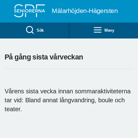
Till övergripande innehåll
Mälarhöjden-Hägersten
Sök
Meny
På gång sista vårveckan
Vårens sista vecka innan sommaraktiviteterna
tar vid: Bland annat långvandring, boule och
teater.