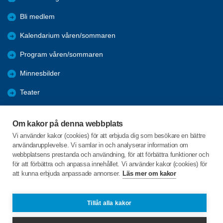
Bli medlem
Kalendarium våren/sommaren
Program våren/sommaren
Minnesbilder
Teater
Data
Om kakor på denna webbplats
Nyheter
Vi använder kakor (cookies) för att erbjuda dig som besökare en bättre
användarupplevelse. Vi samlar in och analyserar information om
SPF-appen
webbplatsens prestanda och användning, för att förbättra funktioner och
för att förbättra och anpassa innehållet. Vi använder kakor (cookies) för
att kunna erbjuda anpassade annonser.
Läs mer om kakor
C/o:Margareta Regnström
Lotterivägen 2 lgh 1601
129 32 HÄGERSTEN
Tillåt alla kakor
Telefon:
+46 706006469