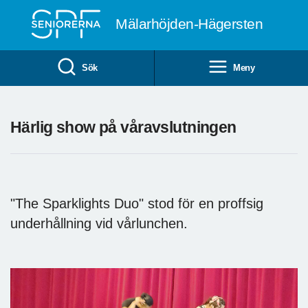
Till övergripande innehåll
Mälarhöjden-Hägersten
Sök
Meny
Härlig show på våravslutningen
"The Sparklights Duo" stod för en proffsig
underhållning vid vårlunchen.