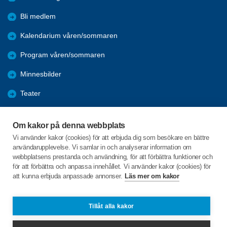
Bli medlem
Kalendarium våren/sommaren
Program våren/sommaren
Minnesbilder
Teater
Data
Om kakor på denna webbplats
Nyheter
Vi använder kakor (cookies) för att erbjuda dig som besökare en bättre
användarupplevelse. Vi samlar in och analyserar information om
SPF-appen
webbplatsens prestanda och användning, för att förbättra funktioner och
för att förbättra och anpassa innehållet. Vi använder kakor (cookies) för
att kunna erbjuda anpassade annonser.
Läs mer om kakor
C/o:Margareta Regnström
Lotterivägen 2 lgh 1601
129 32 HÄGERSTEN
Tillåt alla kakor
Telefon:
+46 706006469