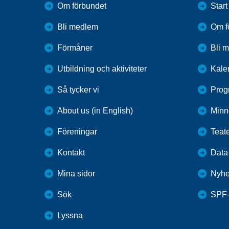
Om förbundet
Start
Bli medlem
Om f
Förmåner
Bli 
Utbildning och aktiviteter
Kale
Så tycker vi
Prog
About us (in English)
Minn
Föreningar
Teat
Kontakt
Data
Mina sidor
Nyhe
Sök
SPF
Lyssna