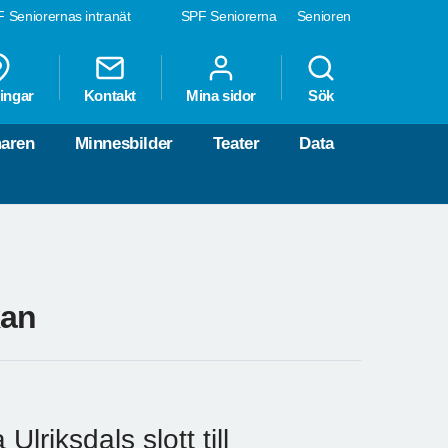
 Seniorernas intranät
SPF Seniorerna
Senioren
ingar
Kontakt
Mina sidor
Sök
aren
Minnesbilder
Teater
Data
kan
riksdals slott till