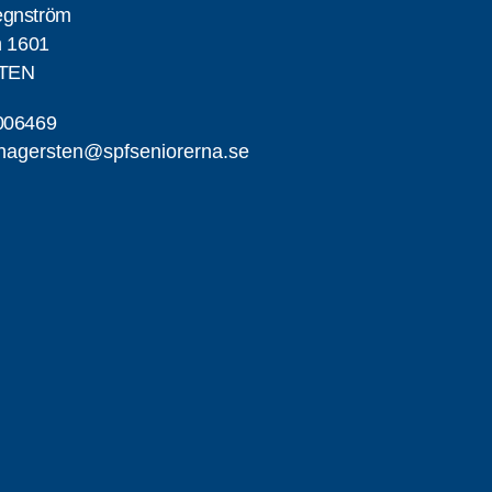
egnström
h 1601
STEN
006469
hagersten@spfseniorerna.se