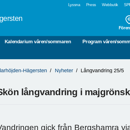
Lyssna
Press
Webbutik
SPF
gersten
Fören
Kalendarium våren/sommaren
Program våren/somm
larhöjden-Hägersten
Nyheter
Långvandring 25/5
Skön långvandring i majgröns
Vandringen gick från Bergshamra via Ul