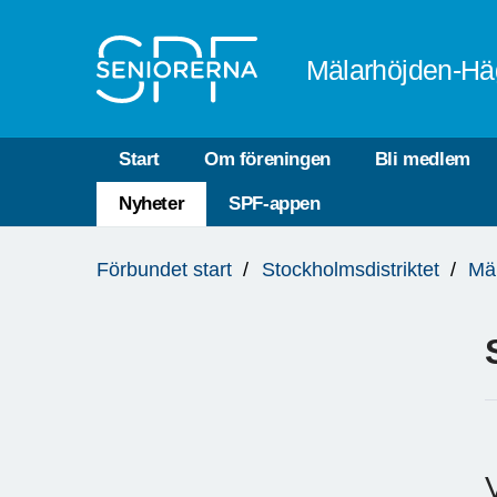
Till övergripande innehåll
Mälarhöjden-Hä
Start
Om föreningen
Bli medlem
Nyheter
SPF-appen
Du
Förbundet start
Stockholmsdistriktet
Mä
är
här: