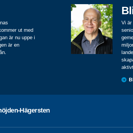
Bl
rnas
Vi är
 kommer ut med
senio
gan är nu uppe i
geme
gen är en
miljo
ån.
lande
skapa
aktiv
B
höjden-Hägersten