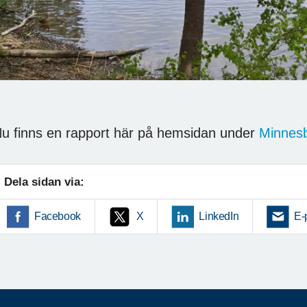
u finns en rapport här på hemsidan under
Minnesb
Dela sidan via:
Facebook
X
LinkedIn
E-