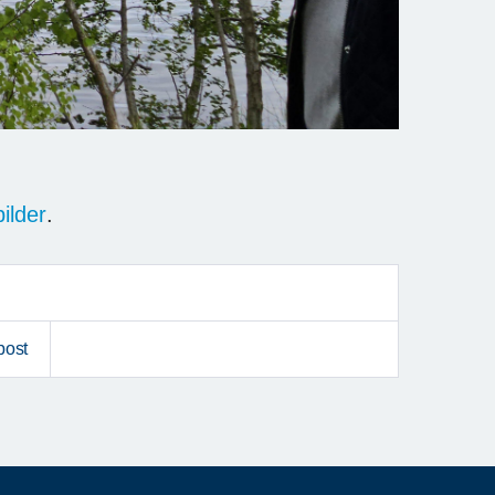
ilder
.
post