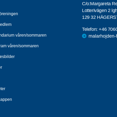
C/o:Margareta R
Lotterivägen 2 lg
öreningen
129 32 HÄGER
medlem
Telefon:
+46 706
ndarium våren/sommaren
malarhojden-
ram våren/sommaren
esbilder
er
ter
-appen