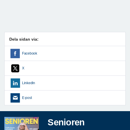
Dela sidan via:
Facebook
X
LinkedIn
E-post
Senioren