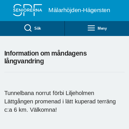
Till övergripande innehåll
Mälarhöjden-Hägersten
Sök
Meny
Information om måndagens
långvandring
Tunnelbana norrut förbi Liljeholmen
Lättgången promenad i lätt kuperad terräng
c:a 6 km. Välkomna!