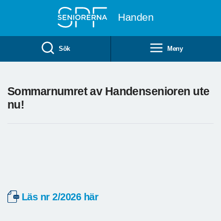
Till övergripande innehåll
Handen
Sök
Meny
Sommarnumret av Handensenioren ute
nu!
Läs nr 2/2026 här