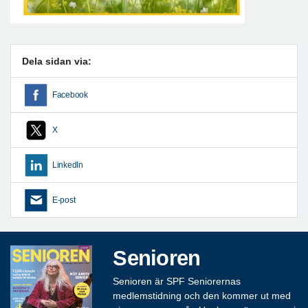
Dela sidan via:
Facebook
X
LinkedIn
E-post
Senioren
Senioren är SPF Seniorernas
medlemstidning och den kommer ut med