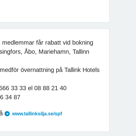
s medlemmar får rabatt vid bokning
lsingfors, Åbo, Mariehamn, Tallinn
medför övernattning på Tallink Hotels
 666 33 33 el 08 88 21 40
66 34 87
på
www.tallinksilja.se/spf