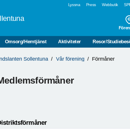
Lyssna
Press
Webbutik
SPF
llentuna
Fören
Omsorg/Hemtjänst
Aktiviteter
Resor/Studiebe
ndslanten Sollentuna
Vår förening
Förmåner
Medlemsförmåner
istriktsförmåner