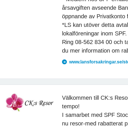
årsavgiften avseende Ban
öppnande av Privatkonto f
*LS kan utöver detta avtal
lokalföreningar inom SPF.
Ring 08-562 834 00 och t
du mer information om ra
www.lansforsakringar.se/s
Välkommen till CK:s Resor
tempo!
I samarbet med SPF Stock
nu resor-med rabatterat pri