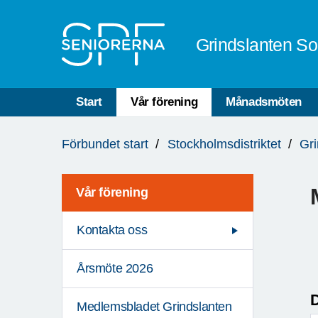
Till övergripande innehåll
Grindslanten So
Start
Vår förening
Månadsmöten
Du
Förbundet start
Stockholmsdistriktet
Gri
är
här:
Vår förening
Kontakta oss
Årsmöte 2026
D
Medlemsbladet Grindslanten