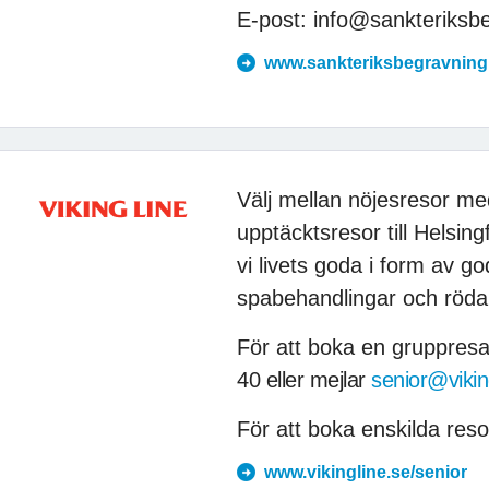
E-post: info@sankteriksb
www.sankteriksbegravning
Välj mellan nöjesresor me
upptäcktsresor till Helsin
vi livets goda i form av 
spabehandlingar och röda 
För att boka en gruppres
40 eller mejlar
senior@vikin
För att boka enskilda reso
www.vikingline.se/senior