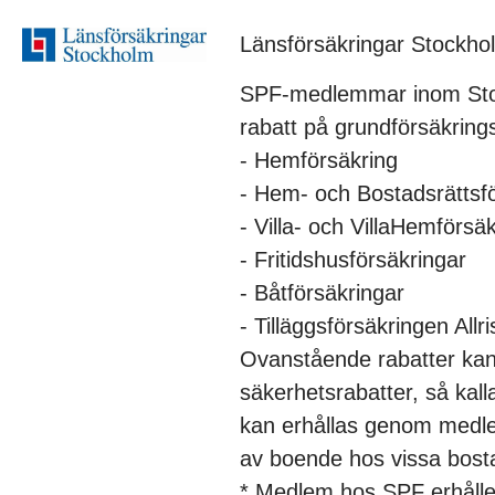
Länsförsäkringar Stockho
SPF-medlemmar inom Stoc
rabatt på grundförsäkring
- Hemförsäkring
- Hem- och Bostadsrättsf
- Villa- och VillaHemförsä
- Fritidshusförsäkringar
- Båtförsäkringar
- Tilläggsförsäkringen All
Ovanstående rabatter ka
säkerhetsrabatter, så kal
kan erhållas genom medlem
av boende hos vissa bostad
* Medlem hos SPF erhåll