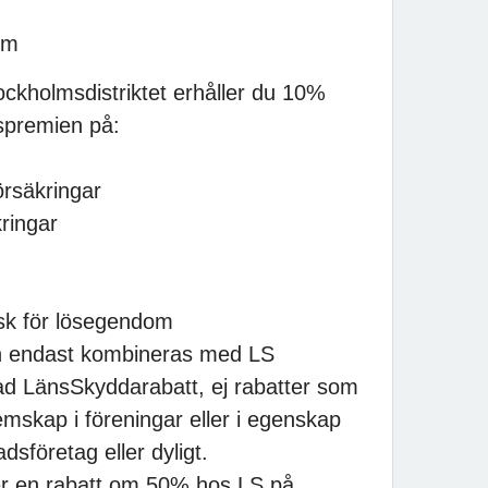
lm
kholmsdistriktet erhåller du 10%
spremien på:
örsäkringar
kringar
risk för lösegendom
n endast kombineras med LS
lad LänsSkyddarabatt, ej rabatter som
skap i föreningar eller i egenskap
sföretag eller dyligt.
er en rabatt om 50% hos LS på