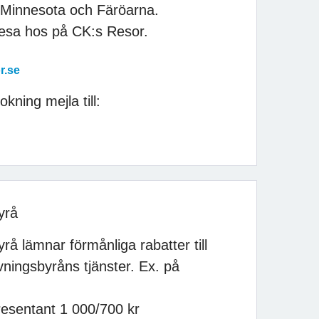
, Minnesota och Färöarna.
esa hos på CK:s Resor.
r.se
kning mejla till:
yrå
å lämnar förmånliga rabatter till
ningsbyråns tjänster. Ex. på
esentant 1 000/700 kr