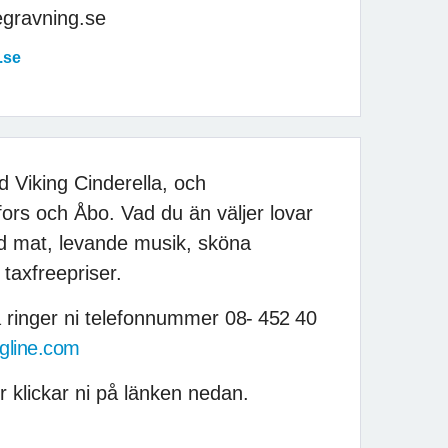
egravning.se
.se
d Viking Cinderella, och
gfors och Åbo. Vad du än väljer lovar
god mat, levande musik, sköna
taxfreepriser.
a ringer ni telefonnummer
08- 452 40
gline.com
r klickar ni på länken nedan.