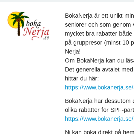
BokaNerja är ett unikt mi
seniorer och som genom v
mycket bra rabatter både p
på gruppresor (minst 10 p
Nerja!
Om BokaNerja kan du läsa
Det generella avtalet med 
hittar du här:
https://www.bokanerja.se/
BokaNerja har dessutom o
olika rabatter för SPF-par
https://www.bokanerja.se/
Ni kan boka direkt på hem