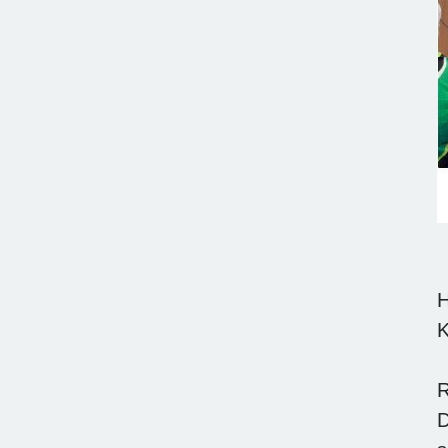
H
K
R
D