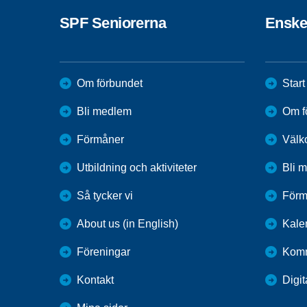
SPF Seniorerna
Enske
Om förbundet
Start
Bli medlem
Om f
Förmåner
Välko
Utbildning och aktiviteter
Bli 
Så tycker vi
Förm
About us (in English)
Kale
Föreningar
Komm
Kontakt
Digit