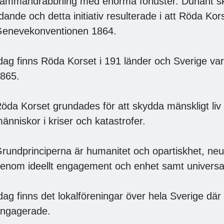
ammandrabbning med enorma förluster. Dunant s
idande och detta initiativ resulterade i att Röda Ko
enevekonventionen 1864.
dag finns Röda Korset i 191 länder och Sverige va
865.
öda Korset grundades för att skydda mänskligt liv 
änniskor i kriser och katastrofer.
rundprinciperna är humanitet och opartiskhet, neutra
enom ideellt engagement och enhet samt universal
dag finns det lokalföreningar över hela Sverige där 
ngagerade.