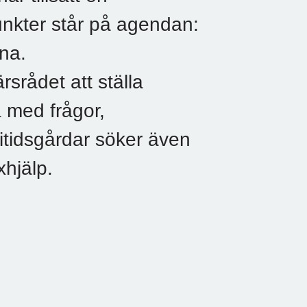
unkter står på agendan:
na.
rådet att ställa
a med frågor,
itidsgårdar söker även
xhjälp.