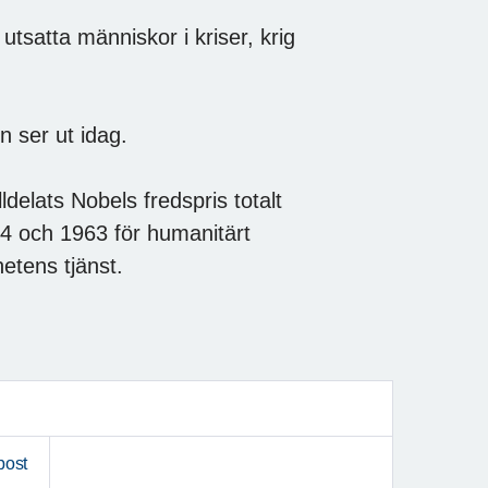
utsatta människor i kriser, krig
n ser ut idag.
delats Nobels fredspris totalt
44 och 1963 för humanitärt
etens tjänst.
post