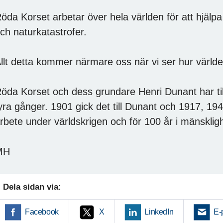
öda Korset arbetar över hela världen för att hjälpa 
ch naturkatastrofer.
llt detta kommer närmare oss när vi ser hur världe
öda Korset och dess grundare Henri Dunant har till
yra gånger. 1901 gick det till Dunant och 1917, 19
rbete under världskrigen och för 100 år i mänskligh
MH
Dela sidan via:
Facebook
X
LinkedIn
E-