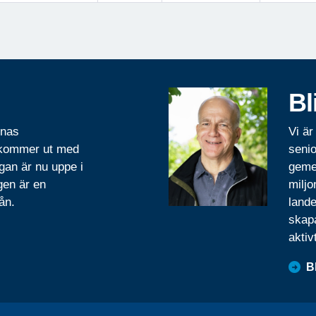
Bl
rnas
Vi är
 kommer ut med
senio
gan är nu uppe i
geme
gen är en
miljo
ån.
lande
skapa
aktiv
B