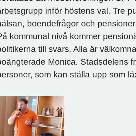
arbetsgrupp inför höstens val. Tre p
hälsan, boendefrågor och pensioner
På kommunal nivå kommer pensionärs
politikerna till svars. Alla är välkomn
poängterade Monica. Stadsdelens fr
personer, som kan ställa upp som lä