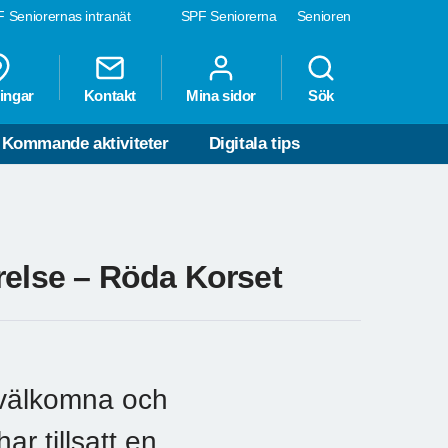
 Seniorernas intranät
SPF Seniorerna
Senioren
ingar
Kontakt
Mina sidor
Sök
Kommande aktiviteter
Digitala tips
relse – Röda Korset
 välkomna och
r tillsatt en