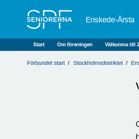
Till övergripande innehåll
Enskede-Årsta
Start
Om föreningen
Välkomna till 
Du
Förbundet start
Stockholmsdistriktet
En
är
här: