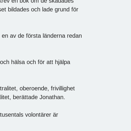
krev en bok om de skadades
rset bildades och lade grund för
r en av de första länderna redan
och hälsa och för att hjälpa
litet, oberoende, frivillighet
itet, berättade Jonathan.
tusentals volontärer är