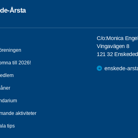
de-Årsta
C/o:Monica Engel
Vingavägen 8
öreningen
121 32 Enskeded
mna till 2026!
enskede-arst
medlem
åner
ndarium
ande aktiviteter
ala tips