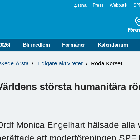
Lyssna
Press
Webbutik
SPF
Fören
2026!
Bli medlem
Förmåner
Kalendarium
skede-Årsta
Tidigare aktiviteter
Röda Korset
Världens största humanitära rö
Ordf Monica Engelhart hälsade alla
berättade att moderföreningen SPF ha