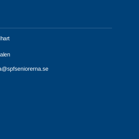
hart
alen
a@spfseniorerna.se