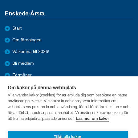
Enskede-Årsta
Start
Om föreningen
Välkomna till 2026!
Bli medlem
Förmåner
Kalendarium
Om kakor på denna webbplats
Vi använder kakor (cookies) för att erbjuda dig som besökare en bättre
Kommande aktiviteter
användarupplevelse. Vi samlar in och analyserar information om
webbplatsens prestanda och användning, för att förbättra funktioner och
Digitala tips
för att förbättra och anpassa innehållet. Vi använder kakor (cookies) för
att kunna erbjuda anpassade annonser.
Läs mer om kakor
C/o:Monica Engelhart
Vingavägen 8
Tillåt alla kakor