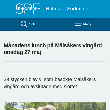
Till övergripande innehåll
Holmfast Södertälje
Sök
Meny
Månadens lunch på Mälsåkers vingård
onsdag 27 maj
39 stycken blev vi som besökte Mälsåkers
vingård och avslutade med slottet