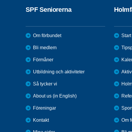
SPF Seniorerna
Holmf
Om förbundet
Start
Bli medlem
Tips
Förmåner
Kale
Utbildning och aktiviteter
Aktiv
Så tycker vi
Holm
About us (in English)
Refe
Föreningar
Spon
Kontakt
Om f