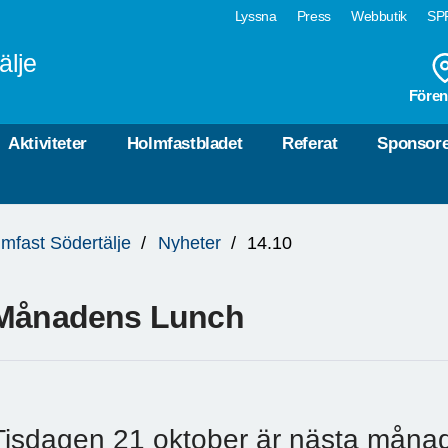
Lyssna
Press
Webbutik
SPF
älje
Fören
Aktiviteter
Holmfastbladet
Referat
Sponsor
mfast Södertälje
Nyheter
14.10
Månadens Lunch
Tisdagen 21 oktober är nästa måna