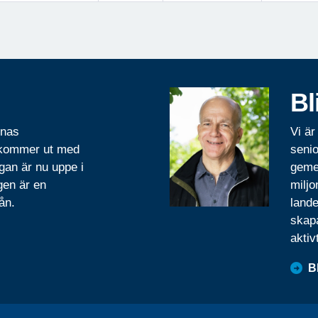
Bl
rnas
Vi är
 kommer ut med
senio
gan är nu uppe i
geme
gen är en
miljo
ån.
lande
skapa
aktiv
B