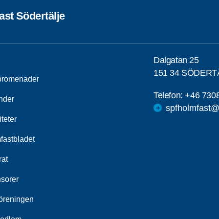
ast Södertälje
Dalgatan 25
151 34 SÖDERT
promenader
Telefon:
+46 730
nder
spfholmfast
iteter
fastbladet
rat
sorer
öreningen