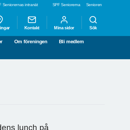
 Seniorernas intranät
SPF Seniorerna
Senioren
ingar
Kontakt
Mina sidor
Sök
er
Om föreningen
Bli medlem
dens lunch på