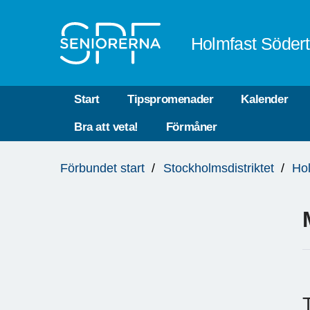
Till övergripande innehåll
Holmfast Södert
Start
Tipspromenader
Kalender
Bra att veta!
Förmåner
Du
Förbundet start
Stockholmsdistriktet
Hol
är
här: