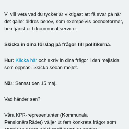
Vi vill veta vad du tycker är viktigast att få svar på när
det gäller äldres behov, som exempelvis boendeformer,
hemtjänst och kommunal service.
Skicka in dina förslag på frågor till politikerna.
Hur
:
Klicka här
och skriv in dina frågor i den mejlsida
som öppnas. Skicka sedan mejlet.
När
: Senast den 15 maj.
Vad händer sen?
Våra KPR-representanter (
K
ommunala
P
ensionärs
R
ådet) väljer ut fem konkreta frågor som