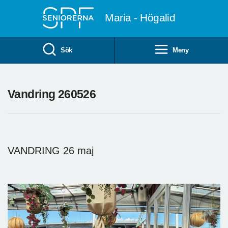
Till övergripande innehåll
Maria - Högalid
Sök
Meny
Vandring 260526
VANDRING 26 maj