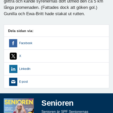
glittra och kände syrenernas doft utmed den ca 5 km
långa promenaden. (Fattades dock att göken gol.)
Gunilla och Ewa-Britt hade stakat ut rutten.
Dela sidan via:
Facebook
X
LinkedIn
E-post
Senioren
Senioren är SPF Seniorernas