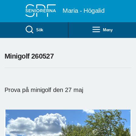
Till övergripande innehåll
Maria - Högalid
Sök
Meny
Minigolf 260527
Prova på minigolf den 27 maj