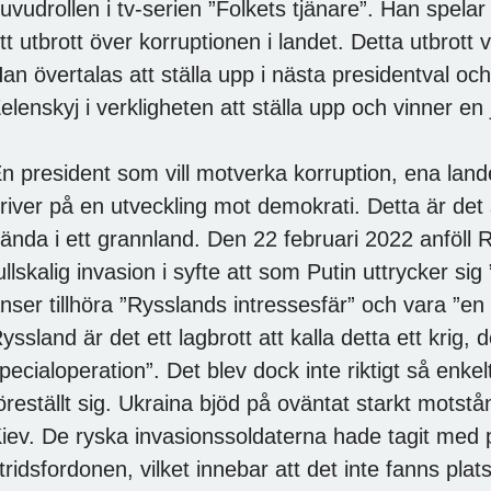
uvudrollen i tv-serien ”Folkets tjänare”. Han spela
tt utbrott över korruptionen i landet. Detta utbrott 
an övertalas att ställa upp i nästa presidentval o
elenskyj i verkligheten att ställa upp och vinner en
n president som vill motverka korruption, ena land
river på en utveckling mot demokrati. Detta är det 
ända i ett grannland. Den 22 februari 2022 anföll
ullskalig invasion i syfte att som Putin uttrycker si
nser tillhöra ”Rysslands intressesfär” och vara ”en 
yssland är det ett lagbrott att kalla detta ett krig, d
pecialoperation”. Det blev dock inte riktigt så enk
öreställt sig. Ukraina bjöd på oväntat starkt motstå
iev. De ryska invasionssoldaterna hade tagit med 
tridsfordonen, vilket innebar att det inte fanns pla