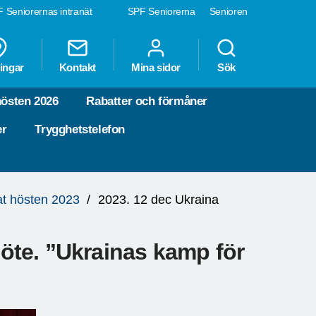
 Seniorernas intranät
SPF Seniorerna
Senioren
ingar
Kontakt
Mina sidor
Sök
hösten 2026
Rabatter och förmåner
er
Trygghetstelefon
at hösten 2023
2023. 12 dec Ukraina
te. ”Ukrainas kamp för