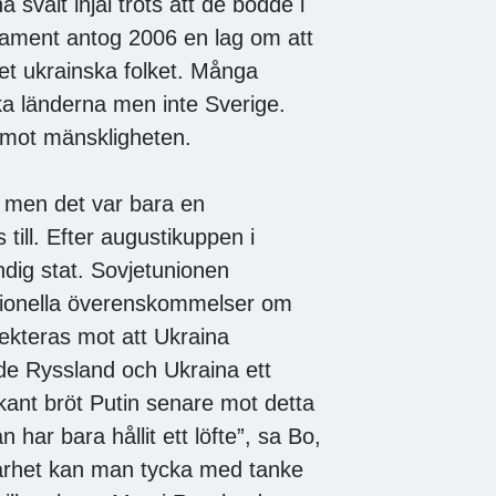
 svalt ihjäl trots att de bodde i
rlament antog 2006 en lag om att
et ukrainska folket. Många
ska länderna men inte Sverige.
 mot mänskligheten.
, men det var bara en
till. Efter augustikuppen i
dig stat. Sovjetunionen
nationella överenskommelser om
pekteras mot att Ukraina
e Ryssland och Ukraina ett
ant bröt Putin senare mot detta
 har bara hållit ett löfte”, sa Bo,
vklarhet kan man tycka med tanke