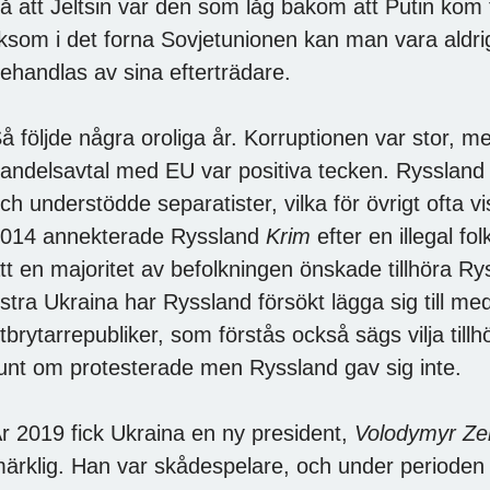
å att Jeltsin var den som låg bakom att Putin kom 
iksom i det forna Sovjetunionen kan man vara aldr
ehandlas av sina efterträdare.
å följde några oroliga år. Korruptionen var stor, me
andelsavtal med EU var positiva tecken. Ryssland 
ch understödde separatister, vilka för övrigt ofta vi
014 annekterade Ryssland
Krim
efter en illegal f
tt en majoritet av befolkningen önskade tillhöra R
stra Ukraina har Ryssland försökt lägga sig till 
tbrytarrepubliker, som förstås också sägs vilja till
unt om protesterade men Ryssland gav sig inte.
r 2019 fick Ukraina en ny president,
Volodymyr Ze
ärklig. Han var skådespelare, och under periode