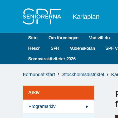
Till övergripande innehåll
Karlaplan
Start
Om föreningen
Vad vill du
Resor
SPR
Vuxenskolan
SPF V
Sommaraktiviteter 2026
Du
Förbundet start
Stockholmsdistriktet
Kar
är
här:
Arkiv
Programarkiv