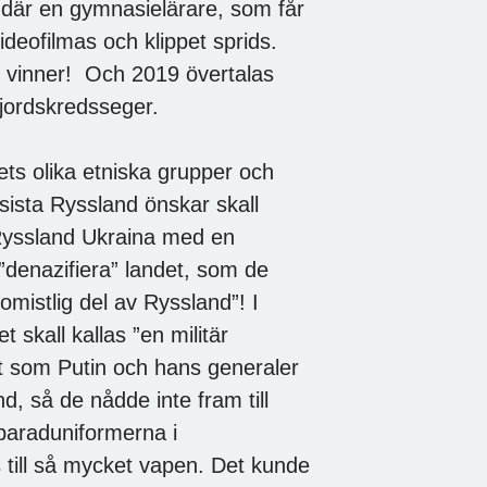
r där en gymnasielärare, som får
videofilmas och klippet sprids.
ch vinner! Och 2019 övertalas
 jordskredsseger.
ets olika etniska grupper och
sista Ryssland önskar skall
 Ryssland Ukraina med en
g ”denazifiera” landet, som de
omistlig del av Ryssland”! I
et skall kallas ”en militär
elt som Putin och hans generaler
nd, så de nådde inte fram till
paraduniformerna i
ts till så mycket vapen. Det kunde