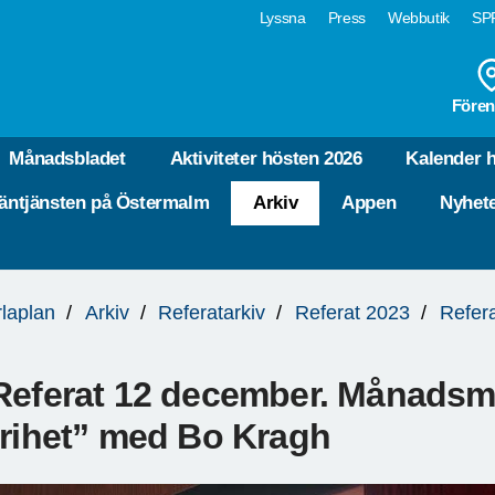
Lyssna
Press
Webbutik
SPF
Fören
Månadsbladet
Aktiviteter hösten 2026
Kalender 
äntjänsten på Östermalm
Arkiv
Appen
Nyhet
laplan
Arkiv
Referatarkiv
Referat 2023
Refer
Referat 12 december. Månadsmö
frihet” med Bo Kragh