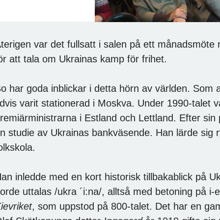
terigen var det fullsatt i salen på ett månadsmöte
ör att tala om Ukrainas kamp för frihet.
o har goda inblickar i detta hörn av världen. Som 
idvis varit stationerad i Moskva. Under 1990-talet va
remiärministrarna i Estland och Lettland. Efter si
n studie av Ukrainas bankväsende. Han lärde sig 
olkskola.
an inledde med en kort historisk tillbakablick på U
orde uttalas /ukra ´i:na/, alltså med betoning på i-e
ievriket
, som uppstod på 800-talet. Det har en gam