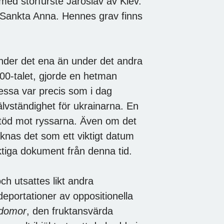
 med storfurste Jaroslav av Kiev.
Sankta Anna. Hennes grav finns
under det ena än under det andra
600-talet, gjorde en hetman
dessa var precis som i dag
självständighet för ukrainarna. En
töd mot ryssarna. Även om det
knas det som ett viktigt datum
viktiga dokument från denna tid.
ch utsattes likt andra
deportationer av oppositionella
odomor
, den fruktansvärda