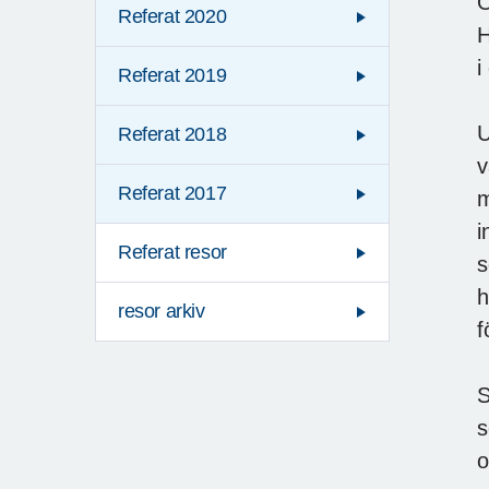
O
Referat 2020
H
i
Referat 2019
U
Referat 2018
v
Referat 2017
m
i
Referat resor
s
h
resor arkiv
f
S
s
o