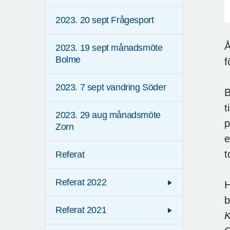
2023. 20 sept Frågesport
Å
2023. 19 sept månadsmöte
Bolme
f
2023. 7 sept vandring Söder
B
t
2023. 29 aug månadsmöte
p
Zorn
e
t
Referat
Referat 2022
H
b
Referat 2021
K