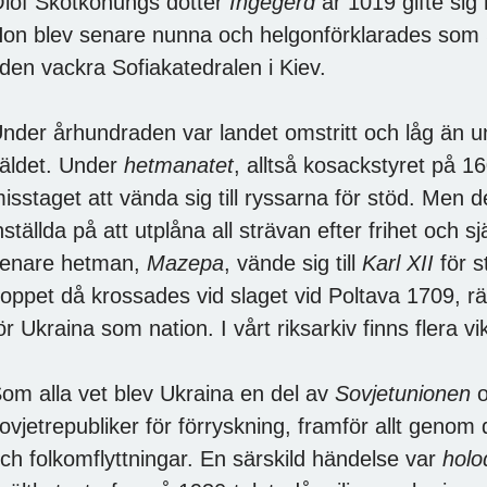
lof Skötkonungs dotter
Ingegerd
år 1019 gifte sig
on blev senare nunna och helgonförklarades som 
 den vackra Sofiakatedralen i Kiev.
nder århundraden var landet omstritt och låg än 
äldet. Under
hetmanatet
, alltså kosackstyret på 1
isstaget att vända sig till ryssarna för stöd. Men 
nställda på att utplåna all strävan efter frihet och 
enare hetman,
Mazepa
, vände sig till
Karl XII
för s
oppet då krossades vid slaget vid Poltava 1709, rä
ör Ukraina som nation. I vårt riksarkiv finns flera 
om alla vet blev Ukraina en del av
Sovjetunionen
o
ovjetrepubliker för förryskning, framför allt genom 
ch folkomflyttningar. En särskild händelse var
hol