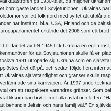
vältkatastrofen på 1930-talet, då miljoner ukrainarna
et bördigaste landet i Sovjetunionen. Ukrainas pa
olodomor var ett folkmord med syftet att utplåna d
änder har instämt, bl.a. USA, Finland och de balti
uropaparlamentet erkände det 2008 som ett brott
id bildandet av FN 1945 fick Ukraina en egen röst
kenmanöver för att Sovjetunionen skulle få en plats 
oskva 1991 utropade sig Ukraina som en självstän
pplöstes året därpå, och sedan följde flera inter
tt Ukrainas självständighet och gränser skulle res
verlämnade sina kärnvapen. År 1997 undertecknad
vtal om att respektera varandras gränser. Som bek
vtal liksom han bryter mot alla avtal och löften. ”Han
att behandla Jeltsin och hans familj väl.” En själ