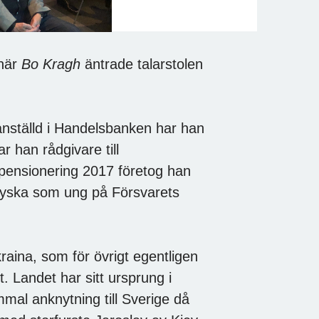
 när
Bo Kragh
äntrade talarstolen
anställd i Handelsbanken har han
r han rådgivare till
n pensionering 2017 företog han
ryska som ung på Försvarets
kraina, som för övrigt egentligen
t. Landet har sitt ursprung i
mal anknytning till Sverige då