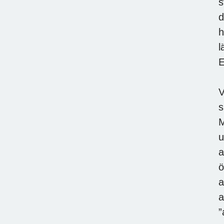
s
d
h
l
E
V
s
M
u
a
ö
a
a
”