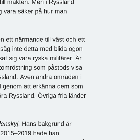
till makten. Men i Ryssland
ig vara säker på hur man
n ett närmande till väst och ett
såg inte detta med blida ögon
sat sig vara ryska militärer. År
olkomröstning som påstods visa
yssland. Även andra områden i
med genom att erkänna dem som
höra Ryssland. Övriga fria länder
lenskyj
. Hans bakgrund är
n 2015–2019 hade han