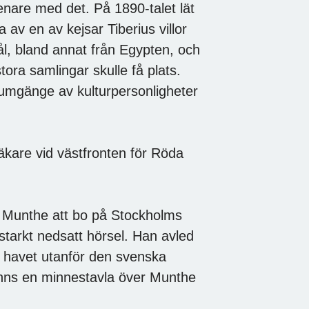
enare med det. På 1890-talet lät
 av en av kejsar Tiberius villor
ål, bland annat från Egypten, och
tora samlingar skulle få plats.
 umgänge av kulturpersonligheter
äkare vid västfronten för Röda
V Munthe att bo på Stockholms
 starkt nedsatt hörsel. Han avled
i havet utanför den svenska
inns en minnestavla över Munthe