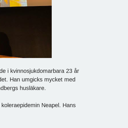
rade i kvinnosjukdomarbara 23 år
odet. Han umgicks mycket med
ndbergs husläkare.
i koleraepidemin Neapel. Hans