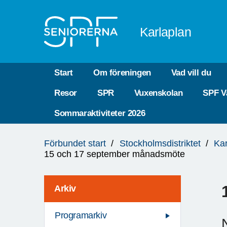
Till övergripande innehåll
Karlaplan
Start
Om föreningen
Vad vill du
Resor
SPR
Vuxenskolan
SPF V
Sommaraktiviteter 2026
Du
Förbundet start
Stockholmsdistriktet
Kar
är
15 och 17 september månadsmöte
här:
Arkiv
Programarkiv