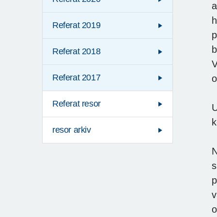
a
h
Referat 2019
p
b
Referat 2018
V
Referat 2017
o
Referat resor
U
k
resor arkiv
N
s
p
v
o