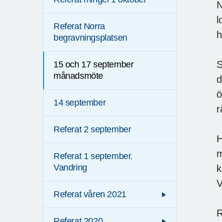
N
l
Referat Norra
h
begravningsplatsen
S
15 och 17 september
månadsmöte
d
ö
14 september
r
Referat 2 september
H
m
Referat 1 september.
Vandring
k
V
Referat våren 2021
R
Referat 2020