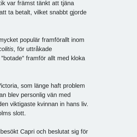
k var främst tänkt att tjäna
t ta betalt, vilket snabbt gjorde
 mycket populär framförallt inom
colitis
, för uttråkade
botade” framför allt med kloka
ictoria, som länge haft problem
Han blev personlig vän med
en viktigaste kvinnan in hans liv.
lms slott.
esökt Capri och beslutat sig för