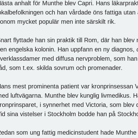
ästa anhalt för Munthe blev Capri. Hans läkarprakti
okalbefolkningen och han vårdade öns fattiga utan at
onom mycket populär men inte särskilt rik.
nart flyttade han sin praktik till Rom, där han blev
en engelska kolonin. Han uppfann en ny diagnos,
verklassdamer med diffusa nervproblem, som han ”
åd, som t.ex. skilda sovrum och promenader.
ans mest prominenta patient var kronprinsessan V
ed luftvägarna. Munthe blev kunglig livmedikus. 
ronprinsparet, i synnerhet med Victoria, som blev d
id sina vistelser i Stockholm bodde han på Stockho
edan som ung fattig medicinstudent hade Munthe b