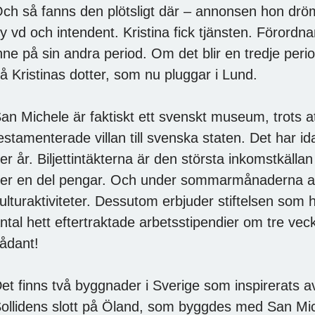
ch så fanns den plötsligt där – annonsen hon dröm
y vd och intendent. Kristina fick tjänsten. Förordn
nne på sin andra period. Om det blir en tredje period
å Kristinas dotter, som nu pluggar i Lund.
an Michele är faktiskt ett svenskt museum, trots att
estamenterade villan till svenska staten. Det har 
er år. Biljettintäkterna är den största inkomstkäll
er en del pengar. Och under sommarmånaderna ar
ulturaktiviteter. Dessutom erbjuder stiftelsen som
ntal hett eftertraktade arbetsstipendier om tre veck
ådant!
et finns två byggnader i Sverige som inspirerats av
ollidens slott på Öland, som byggdes med San Mi