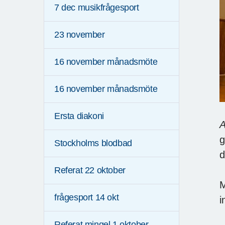
7 dec musikfrågesport
23 november
16 november månadsmöte
16 november månadsmöte
Ersta diakoni
A
g
Stockholms blodbad
d
Referat 22 oktober
M
frågesport 14 okt
i
Referat mingel 1 oktober