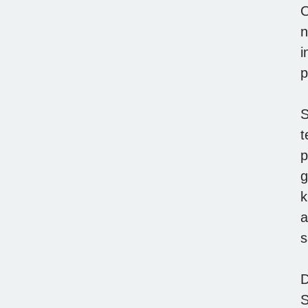
O
n
i
p
S
t
p
g
k
a
s
D
S