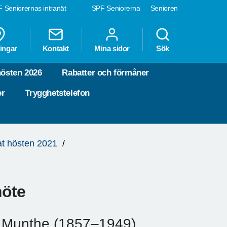
 Seniorernas intranät
SPF Seniorerna
Senioren
ingar
Kontakt
Mina sidor
Sök
hösten 2026
Rabatter och förmåner
er
Trygghetstelefon
at hösten 2021
möte
el Munthe (1857–1949),