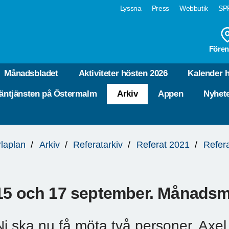
Lyssna
Press
Webbutik
SPF
Fören
Månadsbladet
Aktiviteter hösten 2026
Kalender 
äntjänsten på Östermalm
Arkiv
Appen
Nyhet
laplan
Arkiv
Referatarkiv
Referat 2021
Refer
15 och 17 september. Månads
Ni ska nu få möta två personer, Ax