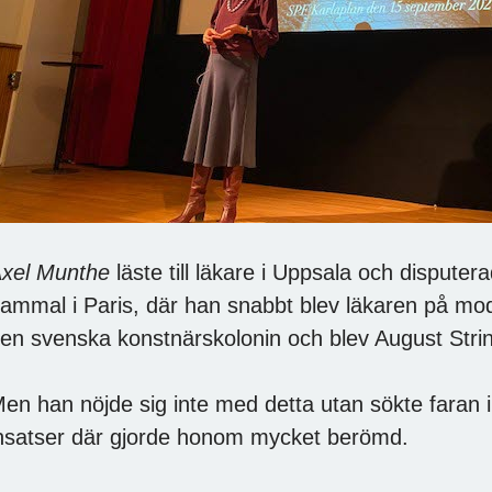
xel Munthe
läste till läkare i Uppsala och dispute
ammal i Paris, där han snabbt blev läkaren på m
en svenska konstnärskolonin och blev August Stri
en han nöjde sig inte med detta utan sökte faran 
nsatser där gjorde honom mycket berömd.