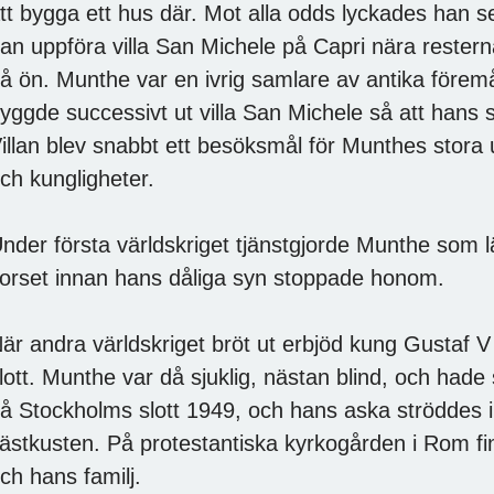
tt bygga ett hus där. Mot alla odds lyckades han s
an uppföra villa San Michele på Capri nära resterna
å ön. Munthe var en ivrig samlare av antika förem
yggde successivt ut villa San Michele så att hans s
illan blev snabbt ett besöksmål för Munthes stora
ch kungligheter.
nder första världskriget tjänstgjorde Munthe som l
orset innan hans dåliga syn stoppade honom.
är andra världskriget bröt ut erbjöd kung Gustaf 
lott. Munthe var då sjuklig, nästan blind, och hade
å Stockholms slott 1949, och hans aska ströddes 
ästkusten. På protestantiska kyrkogården i Rom f
ch hans familj.