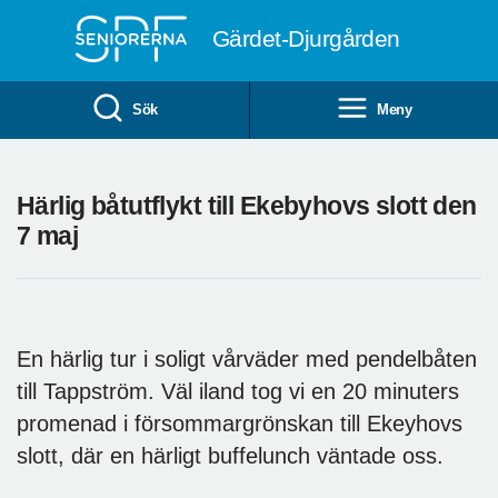
Till övergripande innehåll
Gärdet-Djurgården
Sök
Meny
Härlig båtutflykt till Ekebyhovs slott den
7 maj
En härlig tur i soligt vårväder med pendelbåten
till Tappström. Väl iland tog vi en 20 minuters
promenad i försommargrönskan till Ekeyhovs
slott, där en härligt buffelunch väntade oss.