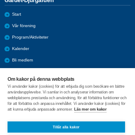
Gärdet-Djurgården
Start
Vår förening
Program/Aktiviteter
Kalender
Bli medlem
Förmåner
Om kakor på denna webbplats
Pensionärsrådet
Vi använder kakor (cookies) för att erbjuda dig som besökare en bättre
användarupplevelse. Vi samlar in och analyserar information om
Övrig information
webbplatsens prestanda och användning, för att förbättra funktioner och
för att förbättra och anpassa innehållet. Vi använder kakor (cookies) för
att kunna erbjuda anpassade annonser.
Läs mer om kakor
C/o:Ulla Becker
Sandhamnsgatan 26
115 40 Stockholm
Tillåt alla kakor