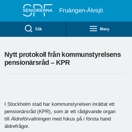
Till övergripande innehåll
Fruängen-Älvsjö
Sök
Meny
Nytt protokoll från kommunstyrelsens
pensionärsråd – KPR
I Stockholm stad har kommunstyrelsen inrättat ett
pensionärsråd (KPR), som är ett rådgivande organ
till
Äldreförvaltningen
med fokus på i första hand
äldrefrågor.