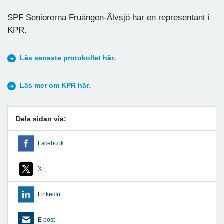
SPF Seniorerna Fruängen-Älvsjö har en representant i
KPR.
.
Läs senaste protokollet här
.
Läs mer om KPR här
Dela sidan via:
Facebook
X
LinkedIn
E-post