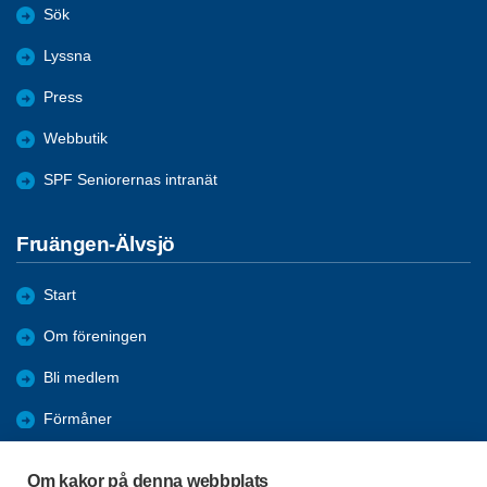
Sök
Lyssna
Press
Webbutik
SPF Seniorernas intranät
Fruängen-Älvsjö
Start
Om föreningen
Bli medlem
Förmåner
Aktiviteter
Om kakor på denna webbplats