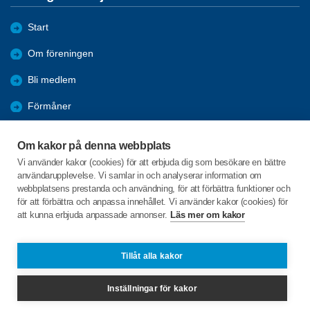
Start
Om föreningen
Bli medlem
Förmåner
Aktiviteter
Om kakor på denna webbplats
Höstlövet
Vi använder kakor (cookies) för att erbjuda dig som besökare en bättre
användarupplevelse. Vi samlar in och analyserar information om
Samhällsinformation
webbplatsens prestanda och användning, för att förbättra funktioner och
för att förbättra och anpassa innehållet. Vi använder kakor (cookies) för
Nyheter
att kunna erbjuda anpassade annonser.
Läs mer om kakor
Hanna Paulis Gata 13 e.p.
Tillåt alla kakor
129 52 HÄGERSTEN
Inställningar för kakor
fruangen@spfseniorerna.se