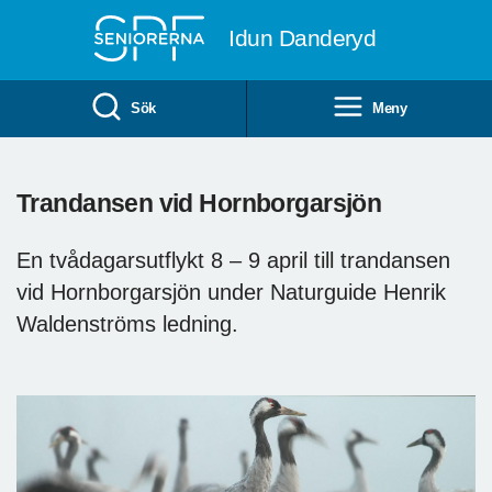
Till övergripande innehåll
Idun Danderyd
Sök
Meny
Trandansen vid Hornborgarsjön
En tvådagarsutflykt 8 – 9 april till trandansen
vid Hornborgarsjön under Naturguide Henrik
Waldenströms ledning.