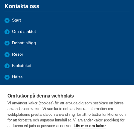
Kontakta oss
Start
Om distriktet
Debattinlägg
Resor
Biblioteket
Hälsa
Nyheter
Om kakor på denna webbplats
Utbildning
Vi använder kakor (cookies) för att erbjuda dig som besökare en bättre
användarupplevelse. Vi samlar in och analyserar information om
Bli medlem
webbplatsens prestanda och användning, för att förbättra funktioner och
för att förbättra och anpassa innehållet. Vi använder kakor (cookies) för
att kunna erbjuda anpassade annonser.
Läs mer om kakor
C/o:Anders M Johansson